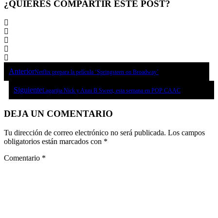
¿QUIERES COMPARTIR ESTE POST?
Anterior
Netflix prepara la película ‘Springsteen on Broadway’
Siguiente
Lagartija Nick y Anni B Sweet, esta semana en POP CAAC
DEJA UN COMENTARIO
Tu dirección de correo electrónico no será publicada.
Los campos
obligatorios están marcados con
*
Comentario
*