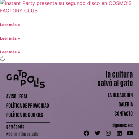
Leer más »
Leer más »
Leer más »
la cultura
salvó al gato
LA REDACCIÓN
AVISO LEGAL
GALERÍA
POLÍTICA DE PRIVACIDAD
CONTACTO
POLÍTICA DE COOKIES
síguenos en:
gatrópolis
web:
mintha estudio