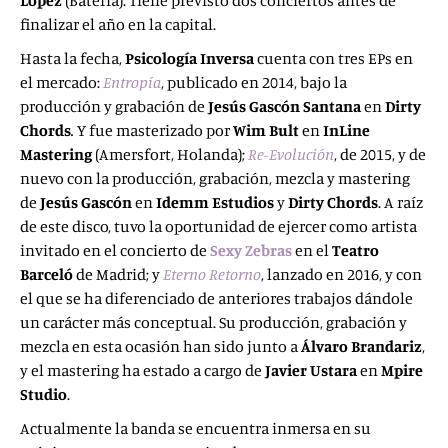
López
(Batería). Tiene previsto dos conciertos antes de
finalizar el año en la capital.
Hasta la fecha,
Psicología Inversa
cuenta con tres EPs en
el mercado:
Entropía
, publicado en 2014, bajo la
producción y grabación de
Jesús Gascón Santana
en
Dirty
Chords
.
Y fue masterizado por
Wim Bult
en
InLine
Mastering
(Amersfort, Holanda);
Re-Evolución
, de 2015, y de
nuevo con la producción, grabación, mezcla y mastering
de
Jesús Gascón
en
Idemm Estudios
y
Dirty Chords
. A raíz
de este disco, tuvo la oportunidad de ejercer como artista
invitado en el concierto de
Sexy Zebras
en el
Teatro
Barceló
de Madrid; y
Eterno Retorno
, lanzado en 2016, y con
el que se ha diferenciado de anteriores trabajos dándole
un carácter más conceptual. Su producción, grabación y
mezcla en esta ocasión han sido junto a
Álvaro Brandariz
,
y el mastering ha estado a cargo de
Javier Ustara
en
Mpire
Studio
.
Actualmente la banda se encuentra inmersa en su