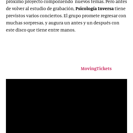
próximo proyecto componiendo nuevos temas. Pero antes
de volver al estudio de grabación,
Psicología Inversa
tiene
previstos varios conciertos. El grupo promete regresar con
muchas sorpresas, y augura un antes y un después con
este disco que tiene entre manos.
6 de octubre
: Madrid – Sala Alive! (Junto a Skyline
Leeway).
10 de noviembre
: Madrid – Fun Music Festival
(Fotomatón Bar) (Junto a
Scandinavia
. Las entradas
se pueden adquirir a través de
MovingTickets
o en la
taquilla de la sala.