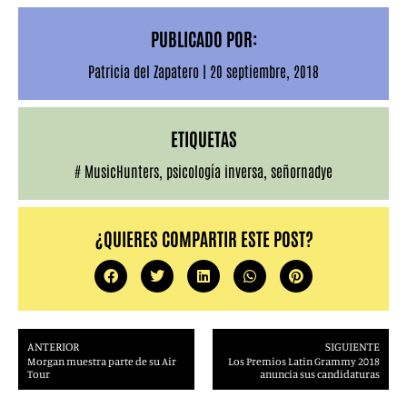
PUBLICADO POR:
Patricia del Zapatero
|
20 septiembre, 2018
ETIQUETAS
#
MusicHunters
,
psicología inversa
,
señornadye
¿QUIERES COMPARTIR ESTE POST?
ANTERIOR
SIGUIENTE
Morgan muestra parte de su Air
Los Premios Latin Grammy 2018
Tour
anuncia sus candidaturas