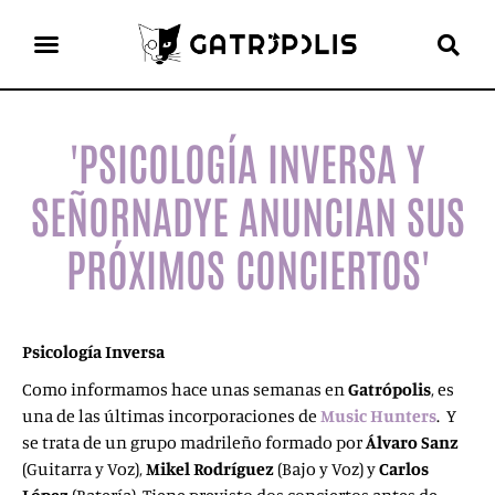
el gato escritor
ver más
'PSICOLOGÍA INVERSA Y
SEÑORNADYE ANUNCIAN SUS
PRÓXIMOS CONCIERTOS'
Psicología Inversa
Como informamos hace unas semanas en
Gatrópolis
, es
una de las últimas incorporaciones de
Music Hunters
. Y
se trata de un grupo madrileño formado por
Álvaro Sanz
(Guitarra y Voz),
Mikel Rodríguez
(Bajo y Voz) y
Carlos