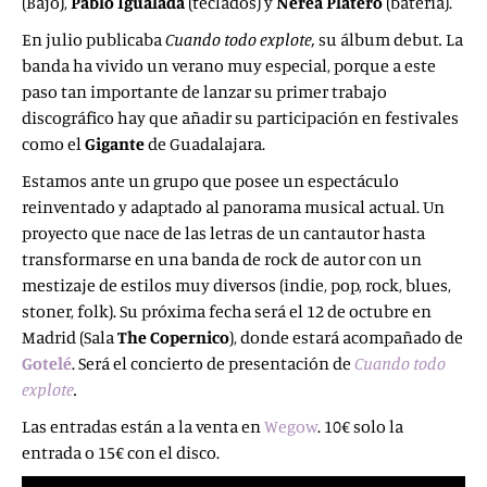
(Bajo),
Pablo Igualada
(teclados) y
Nerea Platero
(batería).
En julio publicaba
Cuando todo
explote,
su álbum debut
.
La
banda ha vivido un verano muy especial, porque a este
paso tan importante de lanzar su primer trabajo
discográfico hay que añadir su participación en festivales
como el
Gigante
de Guadalajara.
Estamos ante un grupo que posee un
espectáculo
reinventado y adaptado al panorama musical actual. Un
proyecto que nace de las letras de un cantautor hasta
transformarse en una banda de rock de autor con un
mestizaje de estilos muy diversos (indie, pop, rock, blues,
stoner, folk). Su próxima fecha será el 12 de octubre en
Madrid (Sala
The Copernico
), donde estará acompañado de
Gotelé
. Será el concierto de presentación de
Cuando todo
explote
.
Las entradas están a la venta en
Wegow
. 10€ solo la
entrada o 15€ con el disco.