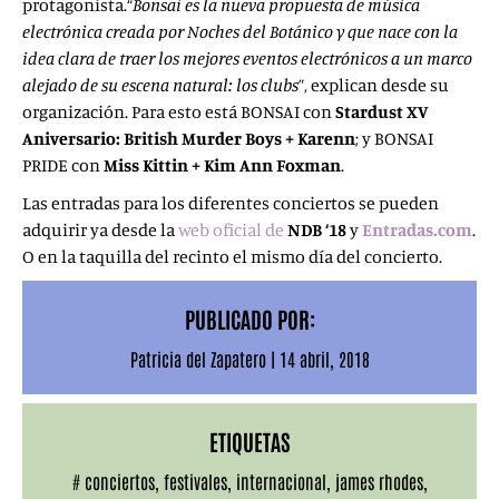
protagonista.“
Bonsai es la nueva propuesta de música
electrónica creada por Noches del Botánico y que nace con la
idea clara de traer los mejores eventos electrónicos a un marco
alejado de su escena natural: los clubs
”, explican desde su
organización. Para esto está BONSAI con
Stardust XV
Aniversario: British Murder Boys + Karenn
; y
BONSAI
PRIDE con
Miss Kittin + Kim Ann Foxman
.
Las entradas para los diferentes conciertos se pueden
adquirir ya desde la
web oficial de
NDB ‘18
y
Entradas.com
.
O en la taquilla del recinto el mismo día del concierto.
PUBLICADO POR:
Patricia del Zapatero
|
14 abril, 2018
ETIQUETAS
#
conciertos
,
festivales
,
internacional
,
james rhodes
,