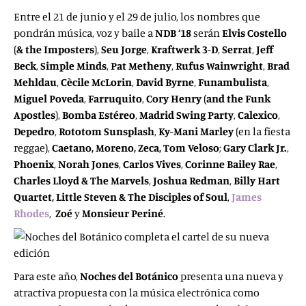
Entre el 21 de junio y el 29 de julio, los nombres que
pondrán música, voz y baile a
NDB ‘18
serán
Elvis Costello
(
& the Imposters
),
Seu Jorge
,
Kraftwerk 3-D
,
Serrat
,
Jeff
Beck
,
Simple Minds
,
Pat Metheny
,
Rufus Wainwright
,
Brad
Mehldau
,
Cècile McLorin
,
David Byrne
,
Funambulista
,
Miguel Poveda
,
Farruquito
,
Cory Henry
(
and the Funk
Apostles
),
Bomba Estéreo
,
Madrid Swing Party
,
Calexico
,
Depedro
,
Rototom Sunsplash
,
Ky-Mani Marley
(en la fiesta
reggae),
Caetano, Moreno, Zeca, Tom Veloso
;
Gary Clark Jr.
,
Phoenix
,
Norah Jones
,
Carlos Vives
,
Corinne Bailey Rae
,
Charles Lloyd & The Marvels
,
Joshua Redman
,
Billy Hart
Quartet, Little Steven & The Disciples of Soul
,
James
Rhodes
,
Zoé
y
Monsieur Periné
.
Para este año,
Noches del Botánico
presenta una nueva y
atractiva propuesta con la música electrónica como