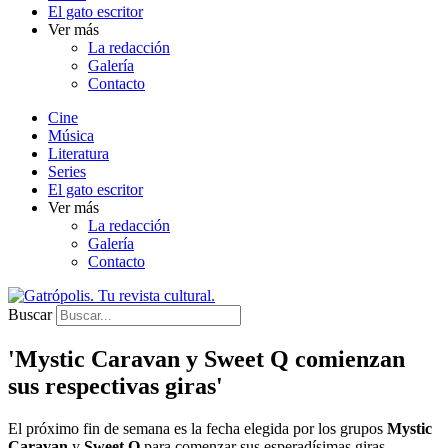
El gato escritor
Ver más
La redacción
Galería
Contacto
Cine
Música
Literatura
Series
El gato escritor
Ver más
La redacción
Galería
Contacto
Buscar
'Mystic Caravan y Sweet Q comienzan
sus respectivas giras'
El próximo fin de semana es la fecha elegida por los grupos
Mystic
Caravan
y
Sweet Q
para comenzar sus esperadísimas giras.