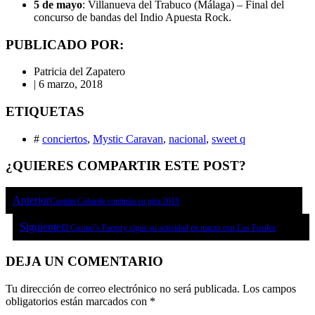
5 de mayo
: Villanueva del Trabuco (Málaga) – Final del
concurso de bandas del Indio Apuesta Rock.
PUBLICADO POR:
Patricia del Zapatero
|
6 marzo, 2018
ETIQUETAS
#
conciertos
,
Mystic Caravan
,
nacional
,
sweet q
¿QUIERES COMPARTIR ESTE POST?
Anterior
Capitán Cobarde continúa su gira 2018
Siguiente
El Cosmo’s Factory sigue su actividad en marzo con Los Fusiles
DEJA UN COMENTARIO
Tu dirección de correo electrónico no será publicada.
Los campos
obligatorios están marcados con
*