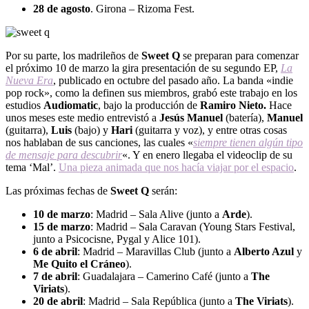
28 de agosto
. Girona – Rizoma Fest.
Por su parte, los madrileños de
Sweet Q
se preparan para comenzar
el próximo 10 de marzo la gira presentación de su segundo EP,
La
Nueva Era
, publicado en octubre del pasado año. La banda «indie
pop rock», como la definen sus miembros, grabó este trabajo en los
estudios
Audiomatic
, bajo la producción de
Ramiro Nieto.
Hace
unos meses este medio entrevistó a
Jesús Manuel
(batería),
Manuel
(guitarra),
Luis
(bajo) y
Hari
(guitarra y voz), y entre otras cosas
nos hablaban de sus canciones, las cuales «
siempre tienen algún tipo
de mensaje para descubrir
«. Y en enero llegaba el videoclip de su
tema ‘Mal’.
Una pieza animada que nos hacía viajar por el espacio
.
Las próximas fechas de
Sweet Q
serán:
10 de marzo
: Madrid – Sala Alive (junto a
Arde
).
15 de marzo
: Madrid – Sala Caravan (Young Stars Festival,
junto a Psicocisne, Pygal y Alice 101).
6 de abril
: Madrid – Maravillas Club (junto a
Alberto Azul
y
Me Quito el Cráneo
).
7 de abril
: Guadalajara – Camerino Café (junto a
The
Viriats
).
20 de abril
: Madrid – Sala República (junto a
The Viriats
).