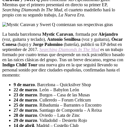
Mientras que el primero presentará en directo su primer EP,
Searching Diamonds In The Mud
, el cuarteto madrileño hará lo
propio con su segundo trabajo,
La
Nueva Era
.
La banda barcelonesa
Mystic Caravan
, formada por
Alejandro
(voz, guitarra y teclado),
Antonio Senillosa
(voz y guitarra),
Óscar
Conesa
(bajo) y
Jorge Palomino
(batería), publicó su EP debut en
septiembre de 2017.
Searching Diamonds In The Mud
es un trabajo
formado por cuatro temas que desprende un rock psicodélico basado
en las raíces clásicas del grupo. Tras un breve descanso, regresa con
Indigo Child Tour
una nueva gira en la que seguirá llevando su
personal sonido por diez ciudades españolas, confirmadas hasta el
momento:
9 de marzo
. Barcelona – Quicksilver Shop
22 de marzo
. León – Babylon León
23 de marzo
. Burgos – Casa de las Musas
24 de marzo
. Culleredo – Forum Celticum
25 de marzo
. Ribadumia – Barrantes o Encontro
27 de marzo.
Santiago de Compostela – A Reixa
28 de marzo
. Oviedo – Lata de Zinc
29 de marzo
. Valladolid – Desierto Rojo
14 de abril
. Madrid – Costello Club