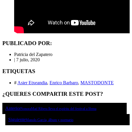
PUBLICADO POR:
Patricia del Zapatero
|
7 julio, 2020
ETIQUETAS
#
Asier Etxeandia
,
Enrico Barbaro
,
MASTODONTE
¿QUIERES COMPARTIR ESTE POST?
Anterior
SonoraMad Ribera lleva el espíritu del festival a Ifema
Siguiente
Manolo García, álbum y poemario