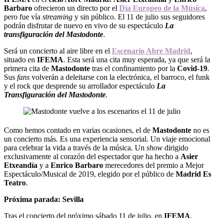
Barbaro
ofrecieron un directo por el
Día Europeo de la Música
,
pero fue vía
streaming
y sin público. El 11 de julio sus seguidores
podrán disfrutar de nuevo en vivo de su espectáculo
La
transfiguración del Mastodonte
.
Será un concierto al aire libre en el
Escenario Abre Madrid
,
situado en
IFEMA
. Esta será una cita muy esperada, ya que será la
primera cita de
Mastodonte
tras el confinamiento por la
Covid-19
.
Sus
fans
volverán a deleitarse con la electrónica, el barroco, el funk
y el rock que desprende su arrollador espectáculo
La
Transfiguración del Mastodonte
.
Como hemos contado en varias ocasiones, el de
Mastodonte
no es
un concierto más. Es una experiencia sensorial. Un viaje emocional
para celebrar la vida a través de la música. Un
show
dirigido
exclusivamente al corazón del espectador que ha hecho a
Asier
Etxeandía
y a
Enrico Barbaro
merecedores del premio a Mejor
Espectáculo/Musical de 2019, elegido por el público de
Madrid Es
Teatro
.
Próxima parada: Sevilla
Tras el concierto del próximo sábado 11 de julio, en
IFEMA
,