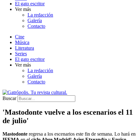
El gato escritor
Ver más
La redacción
Galería
Contacto
Cine
Música
Literatura
Series
El gato escritor
Ver más
La redacción
Galería
Contacto
Buscar
'Mastodonte vuelve a los escenarios el 11
de julio'
Mastodonte
regresa a los escenarios este fin de semana. Lo hará en
IFEMA
en el
ciclo Abre Madrid!
Asier Etxeandía
y
Enrico