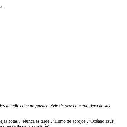
a.
s aquellos que no pueden vivir sin arte en cualquiera de sus
ejas botas’, ‘Nunca es tarde’, ‘Humo de abrojos’, ‘Océano azul’,
 gran regla de la sabiduría’.