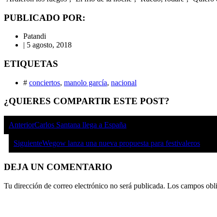
PUBLICADO POR:
Patandi
|
5 agosto, 2018
ETIQUETAS
#
conciertos
,
manolo garcía
,
nacional
¿QUIERES COMPARTIR ESTE POST?
Anterior
Carlos Santana llega a España
Siguiente
Wegow lanza una nueva propuesta para festivaleros
DEJA UN COMENTARIO
Tu dirección de correo electrónico no será publicada.
Los campos obli