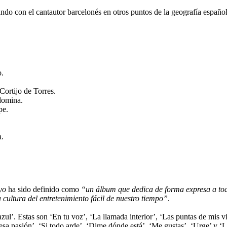
ndo con el cantautor barcelonés en otros puntos de la geografía español
o.
ortijo de Torres.
domina.
pe.
a.
yo
ha sido definido como
“un álbum que dedica de forma expresa a todo
cultura del entretenimiento fácil de nuestro tiempo”
.
l’. Estas son ‘En tu voz’, ‘La llamada interior’, ‘Las puntas de mis vi
 esa pasión’, ‘Si todo arde’, ‘Dime dónde está’,
‘Me gustas’, ‘Urge’ y ‘La