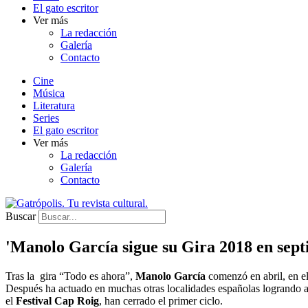
El gato escritor
Ver más
La redacción
Galería
Contacto
Cine
Música
Literatura
Series
El gato escritor
Ver más
La redacción
Galería
Contacto
Buscar
'Manolo García sigue su Gira 2018 en sep
Tras la gira “Todo es ahora”,
Manolo García
comenzó en abril, en e
Después ha actuado en muchas otras localidades españolas logrando ago
el
Festival Cap Roig
, han cerrado el primer ciclo.