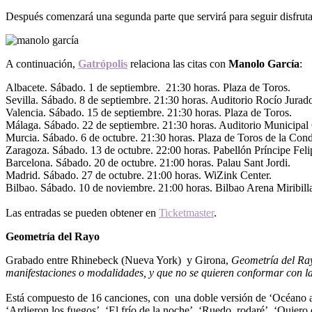
Después comenzará una segunda parte que servirá para seguir disfruta
A continuación,
Gatrópolis
relaciona las citas con
Manolo García
:
Albacete. Sábado. 1 de septiembre. 21:30 horas. Plaza de Toros.
Sevilla. Sábado. 8 de septiembre. 21:30 horas.
Auditorio Rocío Jurad
Valencia. Sábado. 15 de septiembre. 21:30 horas. Plaza de Toros.
Málaga. Sábado. 22 de septiembre. 21:30 horas. Auditorio Municipal C
Murcia. Sábado. 6 de octubre. 21:30 horas. Plaza de Toros de la Con
Zaragoza. Sábado. 13 de octubre. 22:00 horas. Pabellón Príncipe Feli
Barcelona. Sábado. 20 de octubre. 21:00 horas. Palau Sant Jordi.
Madrid. Sábado. 27 de octubre. 21:00 horas.
WiZink Center.
Bilbao. Sábado. 10 de noviembre. 21:00 horas.
Bilbao Arena Miribill
Las entradas se pueden obtener en
Ticketmaster
.
Geometría del Rayo
Grabado entre Rhinebeck (Nueva York) y Girona,
Geometría del Ra
manifestaciones o modalidades, y que no se quieren conformar con la 
Está compuesto de 16 canciones, con una doble versión de ‘Océano azu
‘Ardieron los fuegos’, ‘El frío de la noche’, ‘Ruedo, rodaré’, ‘Quiero