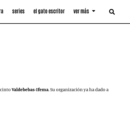
ra
series
el gato escritor
ver más
recinto
Valdebebas-Ifema
. Su organización ya ha dado a