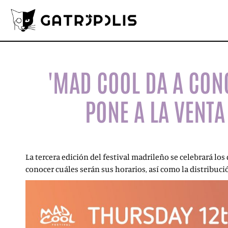
'MAD COOL DA A CON
PONE A LA VENT
La tercera edición del festival madrileño se celebrará los d
conocer cuáles serán sus horarios, así como la distribuci