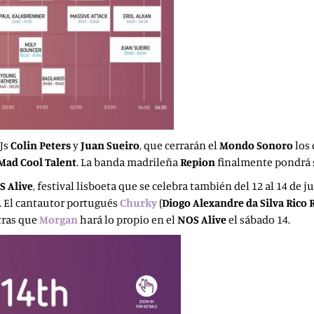
DJs
Colin Peters
y
Juan Sueiro
, que cerrarán el
Mondo Sonoro
los 
Mad Cool Talent
. La banda madrileña
Repion
finalmente pondrá s
S Alive
, festival lisboeta que se celebra también del 12 al 14 de j
s. El cantautor portugués
Churky
(
Diogo Alexandre da Silva Rico 
ntras que
Morgan
hará lo propio en el
NOS Alive
el sábado 14.