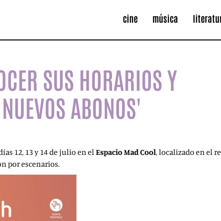
cine
música
literatu
OCER SUS HORARIOS Y
A NUEVOS ABONOS'
ías 12, 13 y 14 de julio en el
Espacio Mad Cool
, localizado en el 
ón por escenarios.