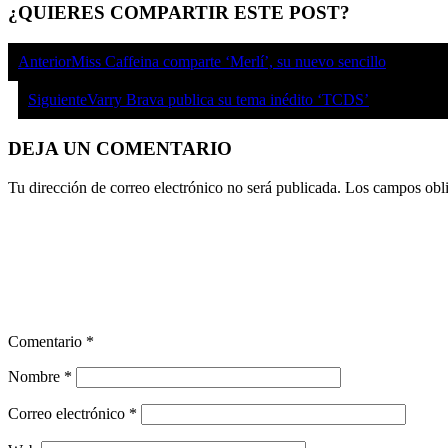
¿QUIERES COMPARTIR ESTE POST?
Anterior
Miss Caffeina comparte ‘Merlí’, su nuevo sencillo
Siguiente
Varry Brava publica su tema inédito ‘TCDS’
DEJA UN COMENTARIO
Tu dirección de correo electrónico no será publicada.
Los campos obli
Comentario
*
Nombre
*
Correo electrónico
*