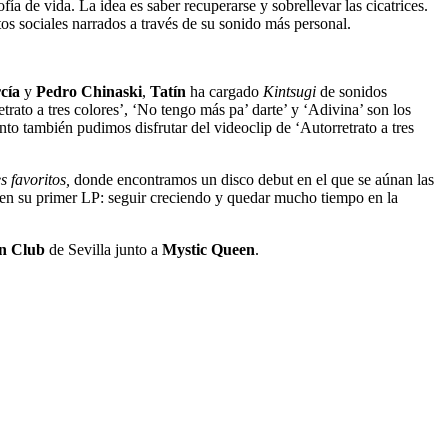
ía de vida. La idea es saber recuperarse y sobrellevar las cicatrices.
tos sociales narrados a través de su sonido más personal.
rcía
y
Pedro Chinaski
,
Tatín
ha cargado
Kintsugi
de sonidos
trato a tres colores’, ‘No tengo más pa’ darte’ y ‘Adivina’ son los
 también pudimos disfrutar del videoclip de ‘Autorretrato a tres
s favoritos,
donde encontramos un disco debut en el que se aúnan las
 en su primer LP: seguir creciendo y quedar mucho tiempo en la
n Club
de Sevilla junto a
Mystic Queen
.