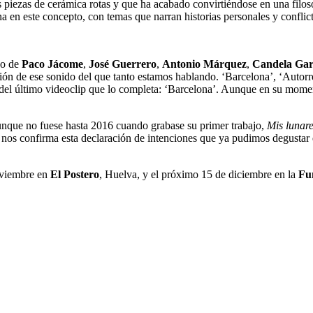
 piezas de cerámica rotas y que ha acabado convirtiéndose en una filosof
na en este concepto, con temas que narran historias personales y conflic
no de
Paco Jácome
,
José Guerrero
,
Antonio Márquez
,
Candela Ga
ción de ese sonido del que tanto estamos hablando. ‘Barcelona’, ‘Autorre
l último videoclip que lo completa: ‘Barcelona’. Aunque en su momento
unque no fuese hasta 2016 cuando grabase su primer trabajo,
Mis lunare
, nos confirma esta declaración de intenciones que ya pudimos degustar
noviembre en
El Postero
, Huelva, y el próximo 15 de diciembre en la
Fu