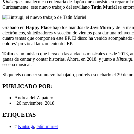
Kintsugi
es una técnica centenaria de Japón que consiste en reparar las
Curiosamente, este nuevo trabajo del sevillano
Tatín Muriel
se entor
Grabado en
Happy Place
bajo los mandos de
Javi Mora
y de la ma
electrónicos, sintetizadores y sección de vientos para dar una reinven
cuatro temas que componen este EP. El disco ha venido acompañado de
colores’ previo al lanzamiento del EP.
Tatín
es un músico que lleva en las andadas musicales desde 2013, a
ganas de cantar y contar historias. Ahora, en 2018, y junto a
Kintsugi
escena musical.
Si queréis conocer su nuevo trabajado, podreis escucharlo el 29 de 
PUBLICADO POR:
Andrea del Zapatero
|
26 noviembre, 2018
ETIQUETAS
#
Kintsugi
,
tatín muriel