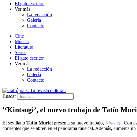
El gato escritor
Ver más
La redacción
Galería
Contacto
Cine
Música
Literatura
Series
El gato escritor
Ver más
La redacción
Galería
Contacto
Buscar
'‘Kintsugi’, el nuevo trabajo de Tatín Muri
El sevillano
Tatín Muriel
presenta su nuevo trabajo,
Kintsugi
. Con e
corrientes que se abren en el panorama musical. Además, aumenta un 