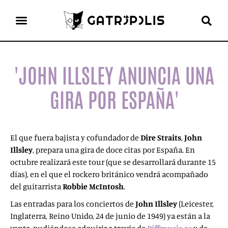
el gato escritor
ver más
'JOHN ILLSLEY ANUNCIA UNA
GIRA POR ESPAÑA'
El que fuera bajista y cofundador de
Dire Straits
,
John
Illsley
, prepara una gira de doce citas por España. En
octubre realizará este tour (que se desarrollará durante 15
días), en el que el rockero británico vendrá acompañado
del guitarrista
Robbie McIntosh
.
Las entradas para los conciertos de
John Illsley
(Leicester,
Inglaterra, Reino Unido, 24 de junio de 1949) ya están a la