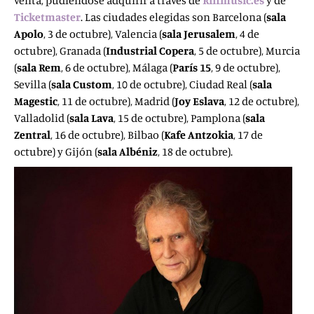
venta, pudiéndose adquirir a través de
Riffmusic.es
y de
Ticketmaster
. Las ciudades elegidas son Barcelona (
sala
Apolo
, 3 de octubre), Valencia (
sala Jerusalem
, 4 de
octubre), Granada (
Industrial Copera
, 5 de octubre), Murcia
(
sala Rem
, 6 de octubre), Málaga (
París 15
, 9 de octubre),
Sevilla (
sala Custom
, 10 de octubre), Ciudad Real (
sala
Magestic
, 11 de octubre), Madrid (
Joy Eslava
, 12 de octubre),
Valladolid (
sala Lava
, 15 de octubre), Pamplona (
sala
Zentral
, 16 de octubre), Bilbao (
Kafe Antzokia
, 17 de
octubre) y Gijón (
sala Albéniz
, 18 de octubre).