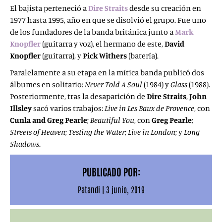
El bajista perteneció a
Dire Straits
desde su creación en
1977 hasta 1995, año en que se disolvió el grupo. Fue uno
de los fundadores de la banda británica junto a
Mark
Knopfler
(guitarra y voz), el hermano de este,
David
Knopfler
(guitarra), y
Pick Withers
(batería).
Paralelamente a su etapa en la mítica banda publicó dos
álbumes en solitario:
Never Told A Soul
(1984) y
Glass
(1988).
Posteriormente, tras la desaparición de
Dire Straits
,
John
Illsley
sacó varios trabajos:
Live in Les Baux de Provence
, con
Cunla and Greg Pearle
;
Beautiful You
, con
Greg Pearle
;
Streets of Heaven
;
Testing the Water
;
Live
in London
; y
Long
Shadows
.
PUBLICADO POR:
Patandi
|
3 junio, 2019