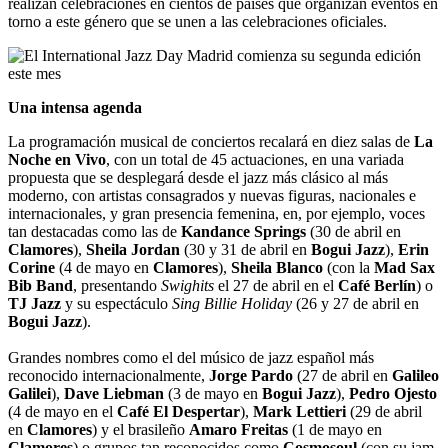
realizan celebraciones en cientos de países que organizan eventos en
torno a este género que se unen a las celebraciones oficiales.
Una intensa agenda
La programación musical de conciertos recalará en diez salas de
La
Noche en Vivo
, con un total de 45 actuaciones, en una variada
propuesta que se desplegará desde el jazz más clásico al más
moderno, con artistas consagrados y nuevas figuras, nacionales e
internacionales, y gran presencia femenina, en, por ejemplo, voces
tan destacadas como las de
Kandance Springs
(30 de abril en
Clamores
),
Sheila Jordan
(30 y 31 de abril en
Bogui Jazz
),
Erin
Corine
(4 de mayo en
Clamores
),
Sheila Blanco
(con la
Mad Sax
Bib Band
, presentando
Swighits
el 27 de abril en el
Café Berlín
) o
TJ Jazz
y su espectáculo
Sing Billie Holiday
(26 y 27 de abril en
Bogui Jazz
).
Grandes nombres como el del músico de jazz español más
reconocido internacionalmente,
Jorge Pardo
(27 de abril en
Galileo
Galilei
),
Dave Liebman
(3 de mayo en
Bogui Jazz
),
Pedro Ojesto
(4 de mayo en el
Café El Despertar
),
Mark Lettieri
(29 de abril
en
Clamores
) y el brasileño
Amaro Freitas
(1 de mayo en
Clamores
) o grupos tan reconocidos como
Cosmosoul
(con su jam