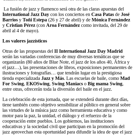
L
a fusión de jazz y flamenco será otra de las claras apuestas del
International Jazz Day
con los conciertos en
Casa Patas
de
José
Barrios
y
Toñi Estepa
(26 y 27 de abril) y de
Mónica Fernández
y
Cristian Pérez
(con
Aroa Fernández
como invitada, del 29 de
abril al 4 de mayo).
Los valores jazzísticos
Otras de las propuestas del
II International Jazz Day Madrid
serán las variadas conferencias de muy diversas temáticas que se
organizarán (80 años de Blue Note, el jazz de los años 40, África y
el jazz…), las presentaciones de libros, exposiciones permanentes de
ilustraciones y fotografías… que tendrán lugar en la prestigiosa
tienda especializada
Jazz y Más
. Las escuelas de baile, como
Mad
For Swing
,
EKOSwing
,
Swing Maniacs
o
Big mama Swing
,
entre otras, ofrecerán toda la diversión del baile en el jazz.
La celebración de esta jornada, que se extenderá durante diez días,
tiene también como objetivo sensibilizar al público en general sobre
las virtudes de la música jazz como herramienta educativa y como
motor para la paz, la unidad, el diálogo y el refuerzo de la
cooperación entre pueblos. Los gobiernos, las instituciones
educativas y la sociedad civil que participan en la promoción del
jazz aprovechan esta oportunidad para difundir la idea de que el jazz