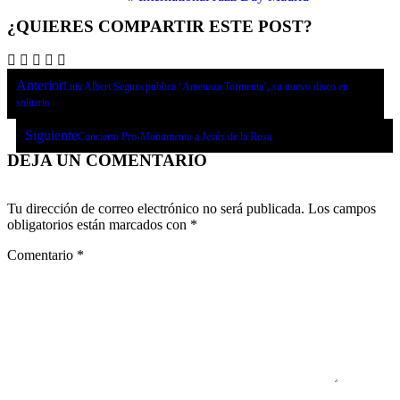
¿QUIERES COMPARTIR ESTE POST?
Anterior
Luis Albert Segura publica ‘Amenaza Tormenta’, su nuevo disco en
solitario
Siguiente
Concierto Pro-Monumento a Jesús de la Rosa
DEJA UN COMENTARIO
Tu dirección de correo electrónico no será publicada.
Los campos
obligatorios están marcados con
*
Comentario
*