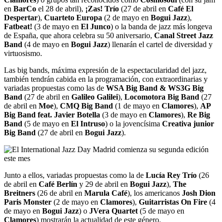
en
BarCo
el 28 de abril),
¡Zas! Trío
(27 de abril en
Café El
Despertar
),
Cuarteto Europa
(2 de mayo en
Bogui Jazz
),
Fatbeat!
(3 de mayo en
El Junco
) o la banda de jazz más longeva
de España, que ahora celebra su 50 aniversario,
Canal Street Jazz
Band
(4 de mayo en
Bogui Jazz
) llenarán el cartel de diversidad y
virtuosismo.
Las big bands, máxima expresión de la espectacularidad del jazz,
también tendrán cabida en la programación, con extraordinarias y
variadas propuestas como las de
WSA Big Band & WS3G Big
Band
(27 de abril en
Galileo Galilei
),
Locomotora Big Band
(27
de abril en
Moe
),
CMQ Big Band
(1 de mayo en
Clamores
),
AP
Big Band feat. Javier Botella
(3 de mayo en
Clamores
),
Re Big
Band
(5 de mayo en
El Intruso
) o la jovencísima
Creativa junior
Big Band
(27 de abril en
Bogui Jazz
).
Junto a ellos, variadas propuestas como la de
Lucía Rey Trío
(26
de abril en
Café Berlín
y 29 de abril en
Bogui Jazz
),
The
Breitners
(26 de abril en
Marula Café
), los americanos
Josh Dion
Paris Monster
(2 de mayo en
Clamores
),
Guitarristas On Fire
(4
de mayo en
Bogui Jazz
) o
JVera Quartet
(5 de mayo en
Clamores
) mostrarán la actualidad de este género.