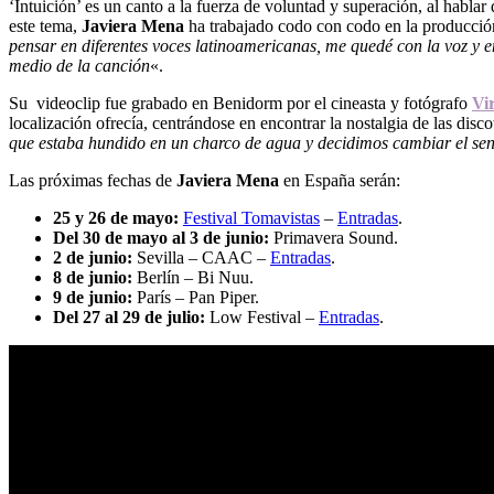
‘Intuición’ es un canto a la fuerza de voluntad y superación, al habla
este tema,
Javiera Mena
ha trabajado codo con codo en la producció
pensar en diferentes voces latinoamericanas, me quedé con la voz y e
medio de la canción
«.
Su videoclip fue grabado en Benidorm por el cineasta y fotógrafo
Vi
localización ofrecía, centrándose en encontrar la nostalgia de las disc
que estaba hundido en un charco de agua y decidimos cambiar el sentido
Las próximas fechas de
Javiera Mena
en España serán:
25 y 26 de mayo:
Festival Tomavistas
–
Entradas
.
Del 30 de mayo al 3 de junio:
Primavera Sound.
2 de junio:
Sevilla – CAAC –
Entradas
.
8 de junio:
Berlín – Bi Nuu.
9 de junio:
París – Pan Piper.
Del 27 al 29 de julio:
Low Festival –
Entradas
.