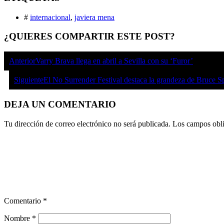
#
internacional
,
javiera mena
¿QUIERES COMPARTIR ESTE POST?
Anterior
Varry Brava llega en abril a Sevilla con su ‘Furor’
Siguiente
El No Surrender Festival destaca la grandeza de Bruce S
DEJA UN COMENTARIO
Tu dirección de correo electrónico no será publicada.
Los campos obli
Comentario
*
Nombre
*