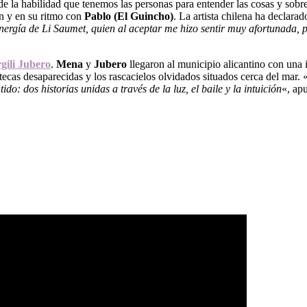
r de la habilidad que tenemos las personas para entender las cosas y sob
n y en su ritmo con
Pablo (El Guincho)
. La artista chilena ha declara
nergía de Li Saumet, quien al aceptar me hizo sentir muy afortunada, 
rgili Jubero
.
Mena
y
Jubero
llegaron al municipio alicantino con una i
otecas desaparecidas y los rascacielos olvidados situados cerca del mar. 
: dos historias unidas a través de la luz, el baile y la intuición
«, apu