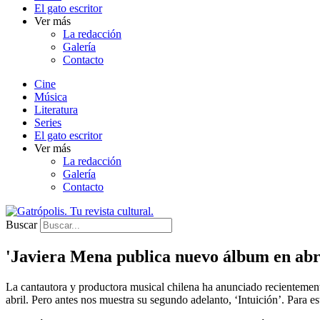
El gato escritor
Ver más
La redacción
Galería
Contacto
Cine
Música
Literatura
Series
El gato escritor
Ver más
La redacción
Galería
Contacto
Buscar
'Javiera Mena publica nuevo álbum en abr
La cantautora y productora musical chilena ha anunciado recientement
abril. Pero antes nos muestra su segundo adelanto, ‘Intuición’. Para e