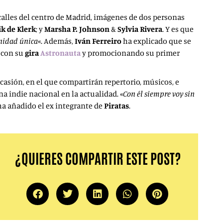
 calles del centro de Madrid, imágenes de dos personas
ik de Klerk
; y
Marsha P. Johnson
&
Sylvia Rivera
. Y es que
nidad única
«. Además,
Iván Ferreiro
ha explicado que se
 con su
gira
Astronauta
y promocionando su primer
asión, en el que compartirán repertorio, músicos, e
a indie nacional en la actualidad. «
Con él siempre voy sin
 ha añadido el ex integrante de
Piratas
.
¿QUIERES COMPARTIR ESTE POST?