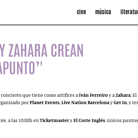
cine
música
literatu
 Y ZAHARA CREAN
APUNTO’'
concierto que tiene como artífices a
Iván Ferreiro
y a
Zahara
. E
rganizado por
Planet Events
,
Live Nation Barcelona
y
Get In
, y t
bre, a las 10:00h en
Ticketmaster
y
El Corte Inglés
, únicos puntos