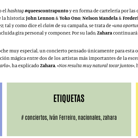
o el
hashtag
#queescontrapunto
y en forma de cartelería por las
la historia:
John Lennon
&
Yoko Ono
;
Nelson Mandela
&
Freder
z; tal y como dice el
claim
de su campaña, se trata de «
una oportu
ncluida gira personal y componer. Por su lado,
Zahara
continuará
che muy especial, un concierto pensado únicamente para esta oc
ión mágica entre dos de los artistas más importantes de la escen
arla
«, ha explicado
Zahara
. «
Nos resulta muy natural tocar juntos
«,
ETIQUETAS
#
conciertos
,
Iván Ferreiro
,
nacionales
,
zahara