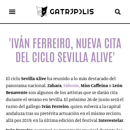
el gato escritor
ver más
'IVÁN FERREIRO, NUEVA CITA
DEL CICLO SEVILLA ALIVE'
El ciclo
Sevilla Alive
ha reunido a lo más destacado del
panorama nacional.
Zahara
,
Sidonie
,
Miss
Caffeina
o
León
Benavente
son algunos de los artistas que se darán cita
durante el verano en Sevilla. El próximo 26 de junio será el
turno del gallego
Iván Ferreiro
, quien volverá a la capital
andaluza tras su pretérita actuación en el mismo recinto,
allá por 2019, en la última edición del festival
Interestelar
.