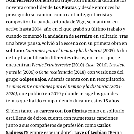
Iván Ferreiro
comenzó su trayectoria musical durante los
noventa como líder de
Los Piratas
, y desde entonces ha
proseguido su camino como cantante, guitarrista y
compositor. La banda, oriunda de Vigo, se mantuvo en
activo hasta 2004, año en el que grabó su último trabajo y
cuando comenzó la andadura de
Ferreiro
en solitario. Tras
una breve pausa, volvió a la escena con su primera obra en
solitario,
Canciones para el tiempo y la distancia
(2005). A día
de hoy ha publicado diferentes discos, entre los que se
encuentran
Picnic Extraterrestre
(2010),
Casa
(2016),
Las siete
y media
(2006) o
Cena recalentada
(2018), con versiones del
grupo
Golpes Bajos
. Además cuenta con un recopilatorio,
15 años entre canciones para el tiempo y la distancia (2005-
2020)
, que publicó en 2019 y donde recoge los grandes
temas que ha ido componiendo durante estos 15 años.
Si bien tanto su carrera con
Los Piratas
como en solitario
está llena de éxitos, cuenta con numerosas canciones
junto a sus compañeros de profesión como
Carlos
Sadness
(‘Siempre esperándote’),
Love of Lesbian
(‘Reina