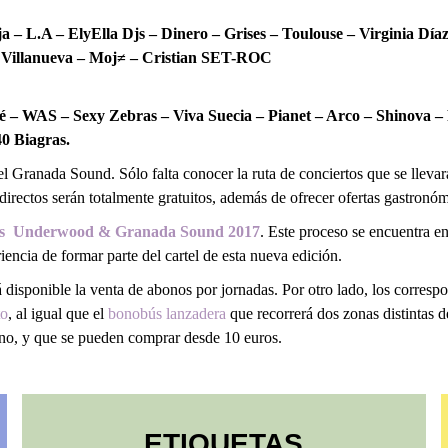
ja – L.A – ElyElla Djs – Dinero – Grises – Toulouse – Virginia Dí
– Villanueva – Moj≠ – Cristian SET-ROC
– WAS – Sexy Zebras – Viva Suecia – Pianet – Arco – Shinova – P
0 Biagras.
l Granada Sound. Sólo falta conocer la ruta de conciertos que se llevará
 directos serán totalmente gratuitos, además de ofrecer ofertas gastronó
as Underwood & Granada Sound 2017
. Este proceso se encuentra en
iencia de formar parte del cartel de esta nueva edición.
disponible la venta de abonos por jornadas. Por otro lado, los correspon
to
, al igual que el
bonobús lanzadera
que recorrerá dos zonas distintas de
orno, y que se pueden comprar desde 10 euros.
ETIQUETAS