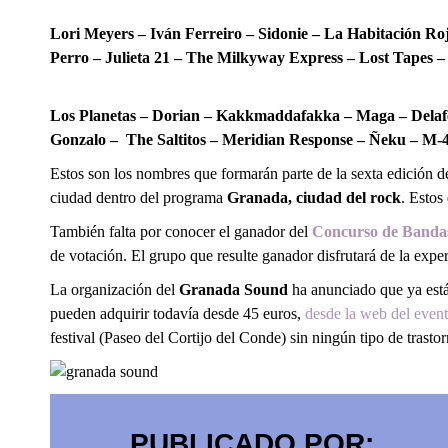
Viernes 22
Lori Meyers – Iván Ferreiro – Sidonie – La Habitación Ro
Perro – Julieta 21 – The Milkyway Express – Lost Tapes 
Sábado 23
Los Planetas – Dorian – Kakkmaddafakka – Maga – Delafé 
Gonzalo – The Saltitos – Meridian Response – Ñeku – M-4
Estos son los nombres que formarán parte de la sexta edición de
ciudad dentro del programa
Granada, ciudad del rock
. Estos
También falta por conocer el ganador del
Concurso de Band
de votación. El grupo que resulte ganador disfrutará de la exper
La organización del
Granada Sound
ha anunciado que ya está 
pueden adquirir todavía desde 45 euros,
desde la web del even
festival (Paseo del Cortijo del Conde) sin ningún tipo de trast
PUBLICADO POR: