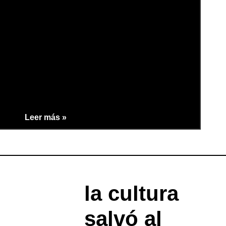
Leer más »
la cultura
salvó al