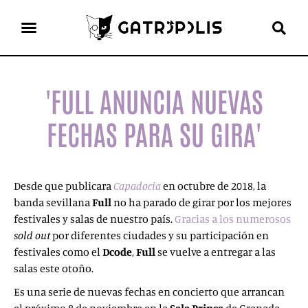
el gato escritor
ver más
'FULL ANUNCIA NUEVAS
FECHAS PARA SU GIRA'
Desde que publicara
Capadocia
en octubre de 2018, la
banda sevillana
Full
no ha parado de girar por los mejores
festivales y salas de nuestro país.
Gracias a los numerosos
sold out
por diferentes ciudades y su participación en
festivales como el
Dcode
,
Full
se vuelve a entregar a las
salas este otoño.
Es una serie de nuevas fechas en concierto que arrancan