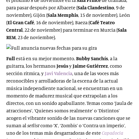
el próximo 8 de noviembre en la
Sala Prince
de Granada,
para pasar después por Albacete (
Sala Clandestino
, 9 de
noviembre), Gijón (
Sala Memphis
, 15 de noviembre), León
(
El Gran Café
, 16 de noviembre), Baeza (
Café Teatro
Central
, 22 de noviembre) para terminar en Murcia (
Sala
REM
, 23 de noviembre).
Full
está en su mejor momento.
Bubby Sanchís
, a la
guitarra, los hermanos
Jesús
y
Jaime Gutiérrez
, como
sección rítmica, y
Javi Valencia
, una de las voces más
reconocibles y arrolladoras de la escena de la actual
música independiente nacional, se encuentran en un
momento de madurez musical que extrapolan a los
directos, con un sonido apabullante. Temas como ‘Jaula de
atracciones’, ‘Quienes somos realmente’ o ‘Distintos’
acogen el vibrante sonido de las nuevas canciones que se
suman al
setlist
como ‘X’, ‘Zombis’ o ‘Contra un imperio’,
uno de los temas más desgarradoras de este
Capadocia