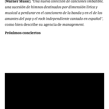
(
Warner Music
).
“Una nueva colección de canciones imbatible,
una sucesión de himnos destinados por dimensión lírica y
musical a perdurar en el cancionero de la banda y en el de los
amantes del pop y el rock independiente cantado en español”
,
como bien describe su agencia de
management
.
Próximos conciertos
8 noviembre –
Sala Prince
– Granada.
9 noviembre-
Sala Clandestino
– Albacete.
15 noviembre-
Sala Memphis
– Gijón.
16 noviembre-
El Gran Café
– León.
22 noviembre-
Café Teatro Central
– Baeza.
23 noviembre-
Sala Rea
– Murcia.