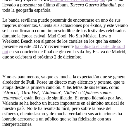
llevado a presentar su último álbum,
Tercera Guerra Mundial
, por
toda la geografía española.
La banda sevillana puede presumir de encontrarse en uno de sus
mejores momentos. Cuenta sus actuaciones por éxitos, y este verano
se ha confirmado como imprescindible de los festivales celebrados
durante la época estival. Mad Cool, No Sin Música, Low o
Weekend Beach son algunos de los carteles en los que ha estado
presente en este 2017. Y recientemente
ha colgado el cartel de sold
out
en su concierto de final de gira en la sala Joy Eslava de Madrid,
que se celebrará el próximo 2 de diciembre.
Y no es para menos, ya que es mucha la expectación que se genera
alrededor de
Full
. Posee un directo muy eléctrico y potente, que te
atrapa desde la primera canción. Y las letras de sus temas, como
‘
Atraco
‘,
‘Otra Vez
‘, ‘
Alabama
‘, ‘
Adiós
‘ o
‘Quiénes somos
realmente
‘, están llenas de significado. El grupo liderado por Javi
Valencia se ha hecho un hueco importante en el ámbito musical de
nuestro país. No le ha resultado fácil, pero sobre la base del
esfuerzo, el entusiasmo y de mucha verdad en sus actuaciones ha
logrado acercarse a un público que se ha fidelizado con sus
interpretaciones.