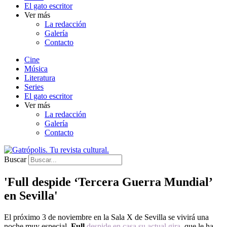
El gato escritor
Ver más
La redacción
Galería
Contacto
Cine
Música
Literatura
Series
El gato escritor
Ver más
La redacción
Galería
Contacto
Buscar
'Full despide ‘Tercera Guerra Mundial’
en Sevilla'
El próximo 3 de noviembre en la Sala X de Sevilla se vivirá una
noche muy especial.
Full
despide en casa su actual gira
, que le ha