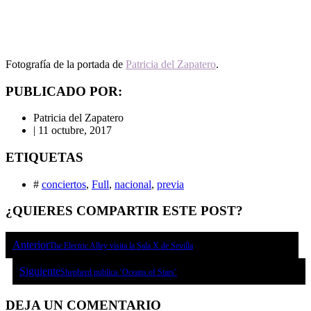
Fotografía de la portada de
Patricia del Zapatero
.
PUBLICADO POR:
Patricia del Zapatero
|
11 octubre, 2017
ETIQUETAS
#
conciertos
,
Full
,
nacional
,
previa
¿QUIERES COMPARTIR ESTE POST?
Anterior
The Electric Alley visita la Sala X de Sevilla
Siguiente
Shepherd publica ‘Oceans of Stars’
DEJA UN COMENTARIO