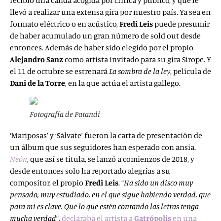
recibió una cálida acogida por crítica y público, y que le
llevó a realizar una extensa gira por nuestro país. Ya sea en
formato eléctrico o en acústico,
Fredi Leis
puede presumir
de haber acumulado un gran número de sold out desde
entonces. Además de haber sido elegido por el propio
Alejandro Sanz
como artista invitado para su gira Sirope. Y
el 11 de octubre se estrenará
La sombra de la ley
, película de
Dani de la Torre
, en la que actúa el artista gallego.
Fotografía de Patandi
‘Mariposas’ y ‘Sálvate’ fueron la carta de presentación de
un álbum que sus seguidores han esperado con ansia.
Neón
, que así se titula, se lanzó a comienzos de 2018, y
desde entonces solo ha reportado alegrías a su
compositor, el propio
Fredi Leis
.
“
Ha sido un disco muy
pensado, muy estudiado, en el que sigue habiendo verdad, que
para mí es clave. Que lo que estén contando las letras tenga
mucha verdad
”,
declaraba el artista a
Gatrópolis
en
una