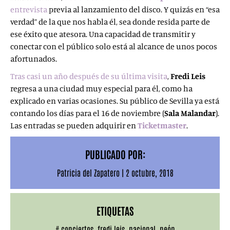
entrevista
previa al lanzamiento del disco. Y quizás en “esa
verdad” de la que nos habla él, sea donde resida parte de
ese éxito que atesora. Una capacidad de transmitir y
conectar con el público solo está al alcance de unos pocos
afortunados.
Tras casi un año después de su última visita
,
Fredi Leis
regresa a una ciudad muy especial para él, como ha
explicado en varias ocasiones. Su público de Sevilla ya está
contando los días para el 16 de noviembre (
Sala Malandar
).
Las entradas se pueden adquirir en
Ticketmaster
.
PUBLICADO POR:
Patricia del Zapatero
|
2 octubre, 2018
ETIQUETAS
#
conciertos
,
fredi leis
,
nacional
,
neón