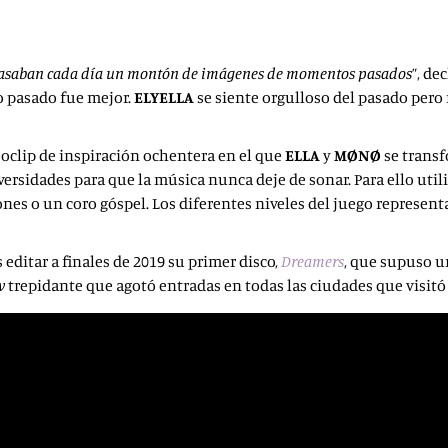
a pasaban cada día un montón de imágenes de momentos pasados
”, d
po pasado fue mejor.
ELYELLA
se siente orgulloso del pasado pero
eoclip de inspiración ochentera en el que
ELLA
y
MØNØ
se trans
versidades para que la música nunca deje de sonar. Para ello uti
nes o un coro góspel. Los diferentes niveles del juego represent
 editar a finales de 2019 su primer disco,
Dreamers
, que supuso u
w
trepidante que agotó entradas en todas las ciudades que visit