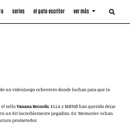
ra
series
el gato escritor
ver más
s de un videojuego ochentero donde luchan para que la
 el sello
Vanana Records
. ELLA y MØNØ han querido dejar
e en un
hit
increíblemente pegadizo. En ‘Memories’ echan
 futuro prometedor.