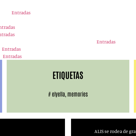
| SOLD OUT
ival |
Entradas
ntradas
ntradas
ierto benéfico Pedro Bernardo Siempre Verde |
Entradas
|
Entradas
 |
Entradas
ETIQUETAS
#
elyella
,
memories
ALIS se rodea de gr