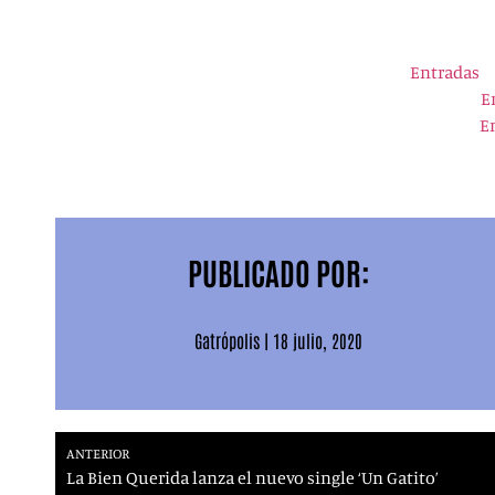
Sábado 18 julio | Murcia | Las Noches del Malecón 
Viernes 31 julio | Férez (Albacete) | Natural Live Fest
Sábado 24 octubre | Madrid | La Riviera |
Entradas
Sábado 31 octubre | Granada | Industrial Copera |
E
Sábado 21 noviembre | A Coruña | Sala INN Club |
E
Sábado 8 mayo 2021 | Pedro Bernardo (Ávila) | Conc
2-3 julio 2021 | Sagunto (Valencia) | Music Port Fest 
30-31-1 julio-agosto 2021 | Benidorm | Low Festival
PUBLICADO POR:
Gatrópolis
|
18 julio, 2020
ANTERIOR
La Bien Querida lanza el nuevo single ‘Un Gatito’