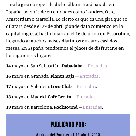
Para la gira europea de dicho álbum hará parada en
España, además de en ciudades como Londres, Oslo,
Amsterdam o Marsella. Lo cierto es que es una gira que se
dilatará desde el 29 de abril (donde dará comienzo en la
capital inglesa) hasta finalizar el 16 de junio en Estocolmo,
llegando a muchos países distintos en estos casi dos
meses. En España, tendremos el placer de disfrutarle en
los siguientes lugares:
14 mayo en San Sebastián,
Dabadaba
–
Entradas
.
16 mayo en Granada,
Planta Baja
–
Entradas
.
17 mayo en Valencia,
Loco Club
–
Entradas
.
18 mayo en Madrid,
Café Berlín
–
Entradas
.
19 mayo en Barcelona,
Rocksound
–
Entradas
.
PUBLICADO POR:
Andrea del Zapatero
|
24 abril, 2019