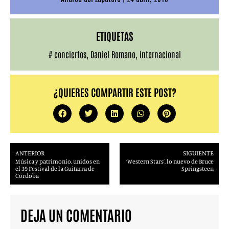
ETIQUETAS
#
conciertos
,
Daniel Romano
,
internacional
¿QUIERES COMPARTIR ESTE POST?
ANTERIOR
SIGUIENTE
Música y patrimonio, unidos en
‘Western Stars’, lo nuevo de Bruce
el 39 Festival de la Guitarra de
Springsteen
Córdoba
DEJA UN COMENTARIO