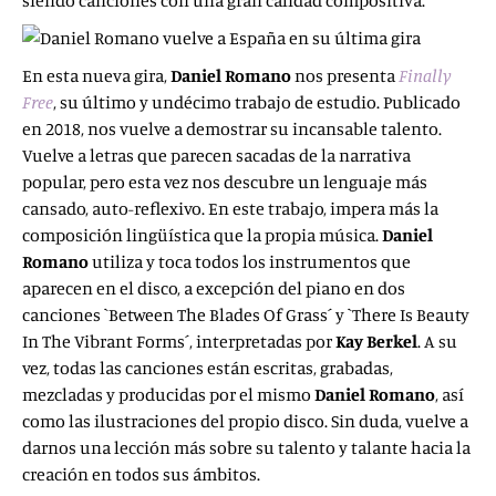
siendo canciones con una gran calidad compositiva.
En esta nueva gira,
Daniel Romano
nos presenta
Finally
Free
, su último y undécimo trabajo de estudio. Publicado
en 2018, nos vuelve a demostrar su incansable talento.
Vuelve a letras que parecen sacadas de la narrativa
popular, pero esta vez nos descubre un lenguaje más
cansado, auto-reflexivo. En este trabajo, impera más la
composición lingüística que la propia música.
Daniel
Romano
utiliza y toca todos los instrumentos que
aparecen en el disco, a excepción del piano en dos
canciones `Between The Blades Of Grass´ y `There Is Beauty
In The Vibrant Forms´, interpretadas por
Kay Berkel
. A su
vez, todas las canciones están escritas, grabadas,
mezcladas y producidas por el mismo
Daniel Romano
, así
como las ilustraciones del propio disco. Sin duda, vuelve a
darnos una lección más sobre su talento y talante hacia la
creación en todos sus ámbitos.