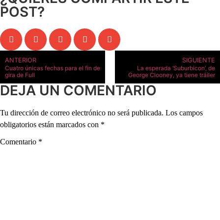
POST?
ANTERIOR
SIGUIENTE
Cuatro únicas fechas para el fin de
La esperada ‘Suburbicon’, de
gira de Full
George Clooney, ya tiene tráiler
DEJA UN COMENTARIO
Tu dirección de correo electrónico no será publicada.
Los campos
obligatorios están marcados con
*
Comentario
*