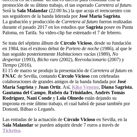
promoción de su último trabajo, el tan esperado
Carretera al futuro.
Será la
Sala
Malandar
(22:00 hs.) la que acoja el reencuentro con
sus seguidores de la banda liderada por
José María Sagrista
.
La grabación y producción de
Carretera al futuro
fueron realizadas
durante el pasado 2017 en los estudios que
Sagrista
posee en Punta
Paloma, en Tarifa. Su video-clip fue estrenado el 7 de febrero.
Se trata del séptimo álbum de
Círculo Vicioso
, desde su fundación
en 1984, tras el exitoso debut de
Portero de noche
(1986), al que le
han seguido posteriormente
Habitaciones vacías
(1989),
No
despertar
(1993),
Bicho
raro
(2002),
Reevolucionario
(2007) y
Tiempo
(2016).
El 15 de marzo se produjo la presentación de
Carretera al futuro
en
FNAC
de Sevilla, contando
Círculo Vicioso
con celebradas
colaboraciones de grandes amigos de la banda fundada por
José
María Sagrista
y
Juan Ortiz
. Así,
Kiko
Veneno
,
Diana Sagrista
,
Gautama del
Campo
,
Rubén da Trinidades
,
Andrés
Tomás
Rodríguez
,
Nani Conde
y
Lola
Olmedo
están dejando su
impronta en este último trabajo, el cual habrá de pasar también por
Donosti, Bilbao o Leganés.
Las entradas de la actuación de
Círculo
Vicioso
en Sevilla, en la
Sala Malandar
se pueden adquirir desde 7 euros a través de
Ticketea
.