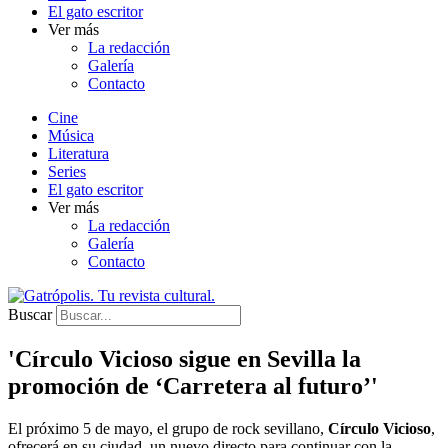
El gato escritor
Ver más
La redacción
Galería
Contacto
Cine
Música
Literatura
Series
El gato escritor
Ver más
La redacción
Galería
Contacto
Buscar
'Círculo Vicioso sigue en Sevilla la
promoción de ‘Carretera al futuro’'
El próximo 5 de mayo, el grupo de rock sevillano,
Círculo Vicioso
,
ofrecerá en su ciudad un nuevo directo para continuar con la