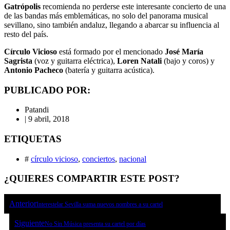
Gatrópolis
recomienda no perderse este interesante concierto de una
de las bandas más emblemáticas, no solo del panorama musical
sevillano, sino también andaluz, llegando a abarcar su influencia al
resto del país.
Círculo Vicioso
está formado por el mencionado
José María
Sagrista
(voz y guitarra eléctrica),
Loren Natali
(bajo y coros) y
Antonio Pacheco
(batería y guitarra acústica).
PUBLICADO POR:
Patandi
|
9 abril, 2018
ETIQUETAS
#
círculo vicioso
,
conciertos
,
nacional
¿QUIERES COMPARTIR ESTE POST?
Anterior
Interestelar Sevilla suma nuevos nombres a su cartel
Siguiente
No Sin Música presenta su cartel por días