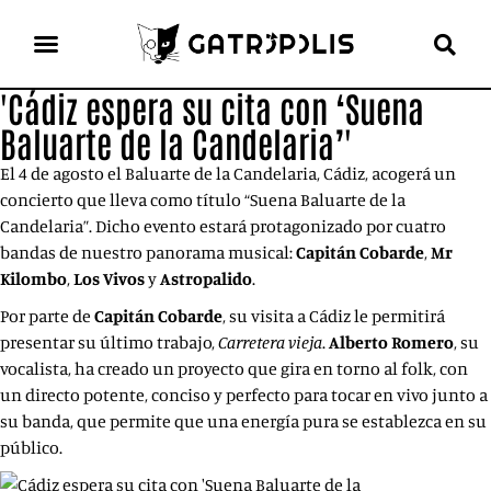
'Cádiz espera su cita con ‘Suena
el gato escritor
ver más
Baluarte de la Candelaria’'
El 4 de agosto el Baluarte de la Candelaria, Cádiz, acogerá un
concierto que lleva como título “Suena Baluarte de la
Candelaria”. Dicho evento estará protagonizado por cuatro
bandas de nuestro panorama musical:
Capitán Cobarde
,
Mr
Kilombo
,
Los Vivos
y
Astropalido
.
Por parte de
Capitán Cobarde
, su visita a Cádiz le permitirá
presentar su último trabajo,
Carretera vieja
.
Alberto Romero
, su
vocalista, ha creado un proyecto que gira en torno al folk, con
un directo potente, conciso y perfecto para tocar en vivo junto a
su banda, que permite que una energía pura se establezca en su
público.