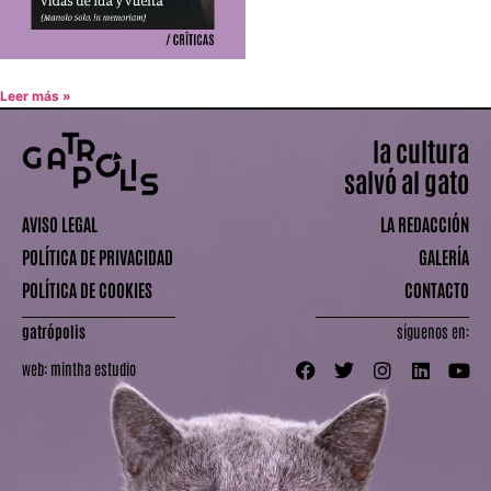
Leer más »
la cultura
salvó al gato
AVISO LEGAL
LA REDACCIÓN
POLÍTICA DE PRIVACIDAD
GALERÍA
POLÍTICA DE COOKIES
CONTACTO
gatrópolis
síguenos en:
web:
mintha estudio