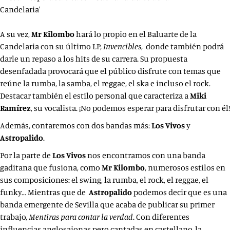
A su vez,
Mr Kilombo
hará lo propio en el Baluarte de la
Candelaria con su último LP,
Invencibles
, donde también podrá
darle un repaso a los hits de su carrera. Su propuesta
desenfadada provocará que el público disfrute con temas que
reúne la rumba, la samba, el reggae, el ska e incluso el rock.
Destacar también el estilo personal que caracteriza a
Miki
Ramírez
, su vocalista. ¡No podemos esperar para disfrutar con él!
Además, contaremos con dos bandas más:
Los Vivos
y
Astropalido
.
Por la parte de
Los Vivos
nos encontramos con una banda
gaditana que fusiona, como
Mr Kilombo
, numerosos estilos en
sus composiciones: el swing, la rumba, el rock, el reggae, el
funky… Mientras que de
Astropalido
podemos decir que es una
banda emergente de Sevilla que acaba de publicar su primer
trabajo,
Mentiras para contar la verdad
. Con diferentes
influencias anglosajonas pero cantadas en castellano, la