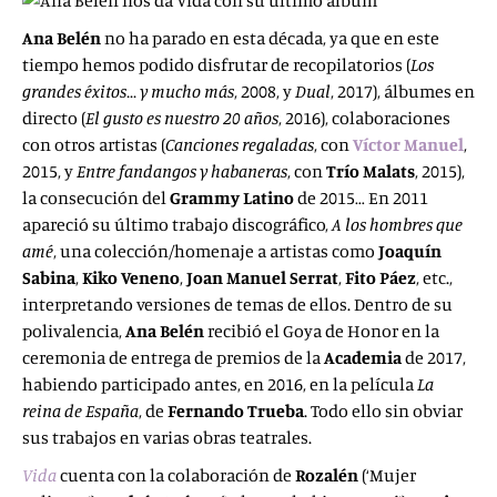
Ana
Belén
no ha parado en esta década, ya que en este
tiempo hemos podido disfrutar de recopilatorios (
Los
grandes éxitos… y mucho más
, 2008, y
Dual
, 2017), álbumes en
directo
(
El gusto es nuestro 20 años
, 2016), colaboraciones
con otros artistas (
Canciones
regaladas
, con
Víctor Manuel
,
2015, y
Entre
fandangos y habaneras
, con
Trío Malats
, 2015),
la consecución del
Grammy Latino
de 2015… En 2011
apareció su último trabajo discográfico,
A los hombres que
amé
, una colección/homenaje a
artistas como
Joaquín
Sabina
,
Kiko Veneno
,
Joan Manuel
Serrat
,
Fito
Páez
, etc.,
interpretando versiones de temas de ellos. Dentro de su
polivalencia,
Ana Belén
recibió el Goya de Honor en la
ceremonia de entrega de premios de la
Academia
de 2017,
habiendo participado antes, en 2016, en la película
La
reina de España
, de
Fernando Trueba
. Todo ello sin obviar
sus trabajos en varias obras teatrales.
Vida
cuenta con la colaboración de
Rozalén
(‘Mujer