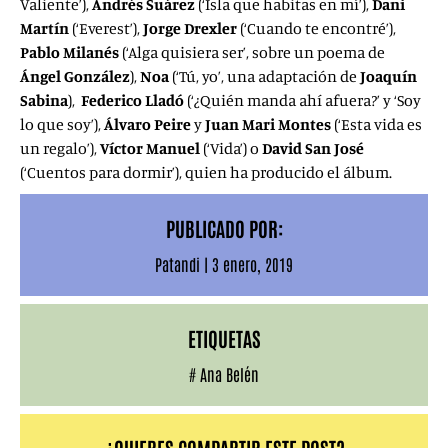
Valiente’),
Andrés Suárez
(
‘Isla que habitas en mí’),
Dani
Martín
(‘Everest’),
Jorge Drexler
(‘Cuando te encontré’),
Pablo Milanés
(‘Alga quisiera ser’, sobre un poema de
Ángel González
),
Noa
(‘Tú, yo’, una adaptación de
Joaquín
Sabina
),
Federico Lladó
(‘¿Quién manda ahí afuera?’ y ‘Soy
lo que soy’),
Álvaro Peire
y
Juan
Mari
Montes
(‘Esta vida es
un regalo’),
Víctor Manuel
(‘Vida’) o
David San José
(‘Cuentos para dormir’), quien ha producido el álbum.
PUBLICADO POR:
Patandi
|
3 enero, 2019
ETIQUETAS
#
Ana Belén