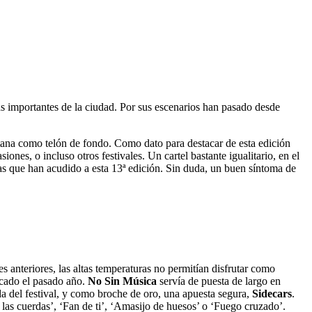
ás importantes de la ciudad. Por sus escenarios han pasado desde
itana como telón de fondo. Como dato para destacar de esta edición
nes, o incluso otros festivales. Un cartel bastante igualitario, en el
as que han acudido a esta 13ª edición. Sin duda, un buen síntoma de
s anteriores, las altas temperaturas no permitían disfrutar como
icado el pasado año.
No Sin Música
servía de puesta de largo en
da del festival, y como broche de oro, una apuesta segura,
Sidecars
.
 las cuerdas’, ‘Fan de ti’, ‘Amasijo de huesos’ o ‘Fuego cruzado’.