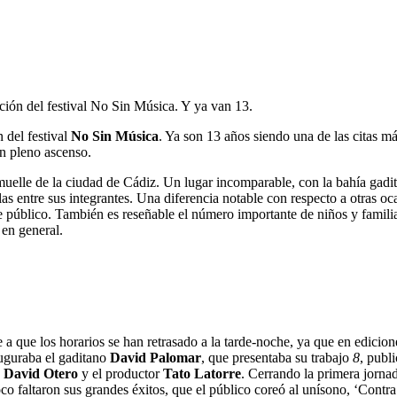
ción del festival No Sin Música. Y ya van 13.
 del festival
No Sin Música
. Ya son 13 años siendo una de las citas m
en pleno ascenso.
muelle de la ciudad de Cádiz. Un lugar incomparable, con la bahía gad
entre sus integrantes. Una diferencia notable con respecto a otras ocasio
e público. También es reseñable el número importante de niños y famili
 en general.
 que los horarios se han retrasado a la tarde-noche, ya que en edicione
nauguraba el gaditano
David Palomar
, que presentaba su trabajo
8
, publ
,
David Otero
y el productor
Tato Latorre
. Cerrando la primera jorna
o faltaron sus grandes éxitos, que el público coreó al unísono, ‘Contra