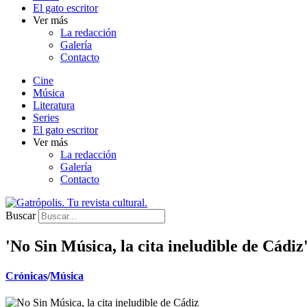
El gato escritor
Ver más
La redacción
Galería
Contacto
Cine
Música
Literatura
Series
El gato escritor
Ver más
La redacción
Galería
Contacto
Buscar
'No Sin Música, la cita ineludible de Cádiz
Crónicas
/
Música