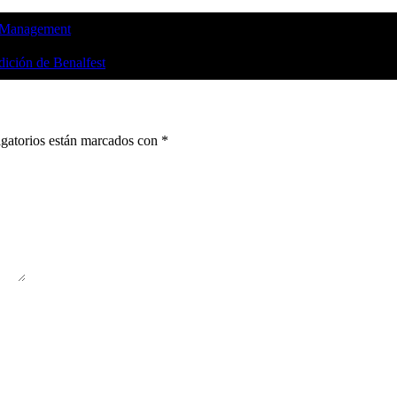
ok Management
dición de Benalfest
gatorios están marcados con
*