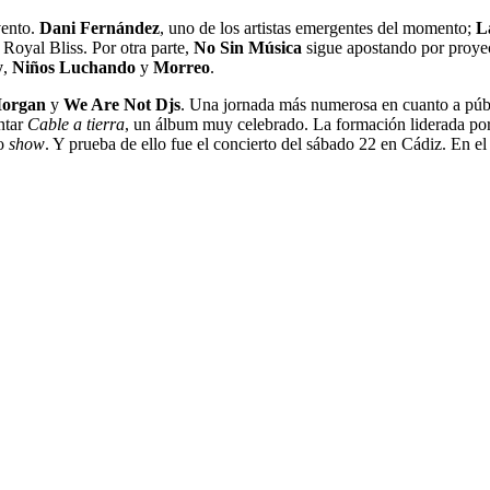
vento.
Dani Fernández
, uno de los artistas emergentes del momento;
L
Royal Bliss. Por otra parte,
No Sin Música
sigue apostando por proyec
y
,
Niños Luchando
y
Morreo
.
organ
y
We Are Not Djs
. Una jornada más numerosa en cuanto a públ
entar
Cable a tierra
, un álbum muy celebrado. La formación liderada po
do
show
. Y prueba de ello fue el concierto del sábado 22 en Cádiz. En e