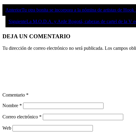
Anterior
Tu otra bonita se incorpora a la nómina de artistas de Ho
Siguiente
La M.O.D.A. y Arde Bogotá, cabezas de cartel de la V e
DEJA UN COMENTARIO
Tu dirección de correo electrónico no será publicada.
Los campos obli
Comentario
*
Nombre
*
Correo electrónico
*
Web