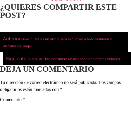
¿QUIERES COMPARTIR ESTE
POST?
Anterior
Kuve: “Este es un disco para escuchar a todo volumen y
disfrutar del viaje”
Siguiente
Said Muti: “Me considero un artesano en tiempos veloces”
DEJA UN COMENTARIO
Tu dirección de correo electrónico no será publicada.
Los campos
obligatorios están marcados con
*
Comentario
*