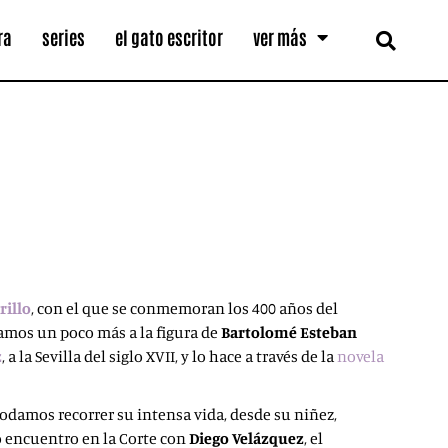
ra
series
el gato escritor
ver más
illo
, con el que se conmemoran los 400 años del
camos un poco más a la figura de
Bartolomé Esteban
z
, a la Sevilla del siglo XVII, y lo hace a través de la
novela
odamos recorrer su intensa vida, desde su niñez,
o encuentro en la Corte con
Diego Velázquez
, el