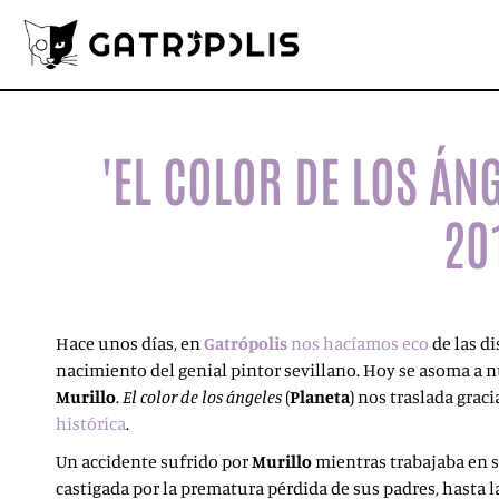
'EL COLOR DE LOS ÁNG
20
Hace unos días, en
Gatrópolis
nos hacíamos eco
de las di
nacimiento del genial pintor sevillano. Hoy se asoma a n
Murillo
.
El color de los ángeles
(
Planeta
) nos traslada graci
histórica
.
Un accidente sufrido por
Murillo
mientras trabajaba en s
castigada por la prematura pérdida de sus padres, hasta 