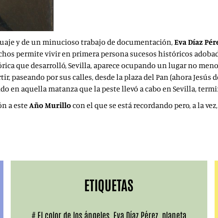
nguaje y de un minucioso trabajo de documentación,
Eva Díaz Pér
echos permite vivir en primera persona sucesos históricos adobado
ctórica que desarrolló, Sevilla, aparece ocupando un lugar no men
ir, paseando por sus calles, desde la plaza del Pan (ahora Jesús d
ido en aquella matanza que la peste llevó a cabo en Sevilla, term
ón a este
Año Murillo
con el que se está recordando pero, a la vez
ETIQUETAS
#
El color de los ángeles
,
Eva Díaz Pérez
,
planeta