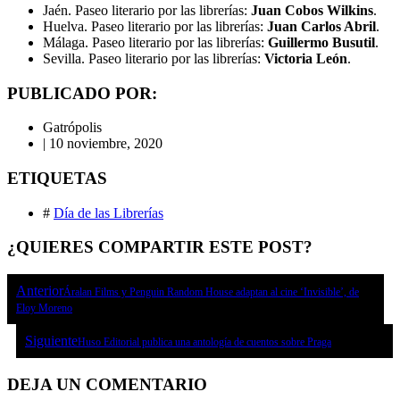
Jaén. Paseo literario por las librerías:
Juan Cobos Wilkins
.
Huelva. Paseo literario por las librerías:
Juan Carlos Abril
.
Málaga. Paseo literario por las librerías:
Guillermo Busutil
.
Sevilla. Paseo literario por las librerías:
Victoria León
.
PUBLICADO POR:
Gatrópolis
|
10 noviembre, 2020
ETIQUETAS
#
Día de las Librerías
¿QUIERES COMPARTIR ESTE POST?
Anterior
Áralan Films y Penguin Random House adaptan al cine ‘Invisible’, de
Eloy Moreno
Siguiente
Huso Editorial publica una antología de cuentos sobre Praga
DEJA UN COMENTARIO