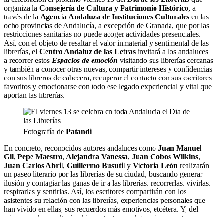
organiza la
Consejería de Cultura y Patrimonio Histórico
, a
través de la
Agencia Andaluza de Instituciones Culturales
en las
ocho provincias de Andalucía, a excepción de Granada, que por las
restricciones sanitarias no puede acoger actividades presenciales.
Así, con el objeto de resaltar el valor inmaterial y sentimental de las
librerías, el
Centro Andaluz de las Letras
invitará a los andaluces
a recorrer estos
Espacios de emoción
visitando sus librerías cercanas
y también a conocer otras nuevas, compartir intereses y confidencias
con sus libreros de cabecera, recuperar el contacto con sus escritores
favoritos y emocionarse con todo ese legado experiencial y vital que
aportan las librerías.
Fotografía de
Patandi
En concreto, reconocidos autores andaluces como
Juan Manuel
Gil
,
Pepe Maestro
,
Alejandra Vanessa
,
Juan Cobos Wilkins
,
Juan Carlos Abril
,
Guillermo Busutil
y
Victoria León
realizarán
un paseo literario por las librerías de su ciudad, buscando generar
ilusión y contagiar las ganas de ir a las librerías, recorrerlas, vivirlas,
respirarlas y sentirlas. Así, los escritores compartirán con los
asistentes su relación con las librerías, experiencias personales que
han vivido en ellas, sus recuerdos más emotivos, etcétera. Y, del