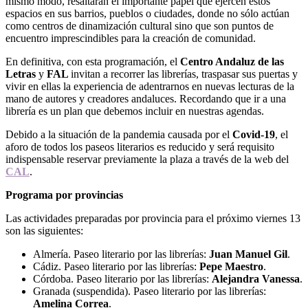
mismo modo, resaltarán el importante papel que ejercen estos
espacios en sus barrios, pueblos o ciudades, donde no sólo actúan
como centros de dinamización cultural sino que son puntos de
encuentro imprescindibles para la creación de comunidad.
En definitiva, con esta programación, el
Centro Andaluz de las
Letras
y
FAL
invitan a recorrer las librerías, traspasar sus puertas y
vivir en ellas la experiencia de adentrarnos en nuevas lecturas de la
mano de autores y creadores andaluces. Recordando que ir a una
librería es un plan que debemos incluir en nuestras agendas.
Debido a la situación de la pandemia causada por el
Covid-19
, el
aforo de todos los paseos literarios es reducido y será requisito
indispensable reservar previamente la plaza a través de la web del
CAL
.
Programa por provincias
Las actividades preparadas por provincia para el próximo viernes 13
son las siguientes:
Almería. Paseo literario por las librerías:
Juan Manuel Gil
.
Cádiz. Paseo literario por las librerías:
Pepe Maestro
.
Córdoba. Paseo literario por las librerías:
Alejandra Vanessa
.
Granada (suspendida). Paseo literario por las librerías:
Amelina Correa
.