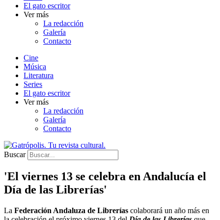
El gato escritor
Ver más
La redacción
Galería
Contacto
Cine
Música
Literatura
Series
El gato escritor
Ver más
La redacción
Galería
Contacto
Buscar
'El viernes 13 se celebra en Andalucía el
Día de las Librerías'
La
Federación Andaluza de Librerías
colaborará un año más en
la celebración el próximo viernes 13 del
Día de las Librerías
que