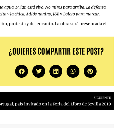
ta agua
,
Dylan está vivo
,
No mires para arriba
,
La defensa
cito y la chica
,
Adiós nonino
,
J&B
y
Boleto para marcar
.
ión, protesta y desencanto. La obra será presentada el
¿QUIERES COMPARTIR ESTE POST?
SIGUIENTE
rtugal, país invitado en la Feria del Libro de Sevilla 2019