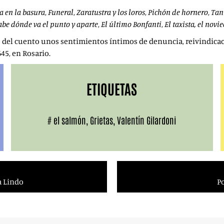
la en la basura
,
Funeral
,
Zaratustra y los loros
,
Pichón de hornero
,
Tan
abe dónde va el punto y aparte
,
El último Bonfanti
,
El taxista, el novie
és del cuento unos sentimientos íntimos de denuncia, reivindicac
645, en Rosario.
ETIQUETAS
#
el salmón
,
Grietas
,
Valentín Gilardoni
a Lindo
Po