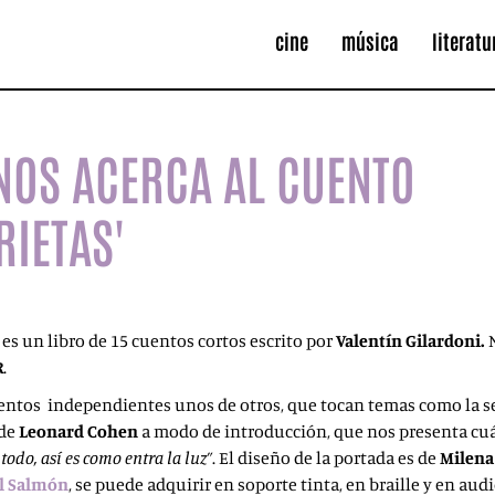
cine
música
literatu
 NOS ACERCA AL CUENTO
RIETAS'
es un libro de 15 cuentos cortos escrito por
Valentín Gilardoni.
R
.
ntos independientes unos de otros, que tocan temas como la sexua
 de
Leonard
Cohen
a modo de introducción, que nos presenta cuále
todo, así es como entra la luz”
. El diseño de la portada es de
Milena
l Salmón
, se puede adquirir en soporte tinta, en braille y en aud