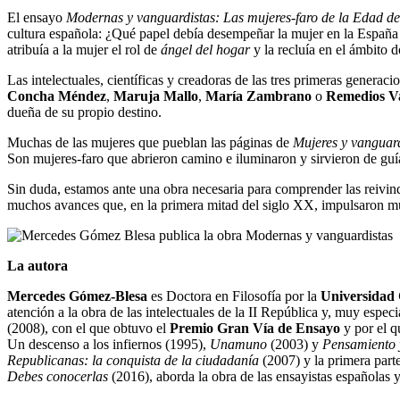
El ensayo
Modernas y vanguardistas: Las mujeres-faro de la Edad de
cultura española: ¿Qué papel debía desempeñar la mujer en la España 
atribuía a la mujer el rol de
ángel del hogar
y la recluía en el ámbito 
Las intelectuales, científicas y creadoras de las tres primeras generac
Concha Méndez
,
Maruja
Mallo
,
María Zambrano
o
Remedios V
dueña de su propio destino.
Muchas de las mujeres que pueblan las páginas de
Mujeres y vanguard
Son mujeres-faro que abrieron camino e iluminaron y sirvieron de guía 
Sin duda, estamos ante una obra necesaria para comprender las reivind
muchos avances que, en la primera mitad del siglo XX, impulsaron mu
La autora
Mercedes Gómez-Blesa
es Doctora en Filosofía por la
Universidad
atención a la obra de las intelectuales de la II República y, muy espec
(2008), con el que obtuvo el
Premio Gran Vía de Ensayo
y por el qu
Un descenso a los infiernos (1995),
Unamuno
(2003) y
Pensamiento 
Republicanas: la conquista de la ciudadanía
(2007) y la primera part
Debes conocerlas
(2016), aborda la obra de las ensayistas españolas