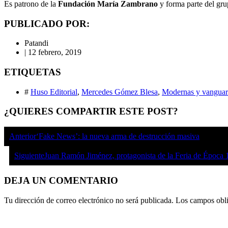
Es patrono de la
Fundación María Zambrano
y forma parte del gru
PUBLICADO POR:
Patandi
|
12 febrero, 2019
ETIQUETAS
#
Huso Editorial
,
Mercedes Gómez Blesa
,
Modernas y vanguar
¿QUIERES COMPARTIR ESTE POST?
Anterior
‘Fake News’: la nueva arma de destrucción masiva
Siguiente
Juan Ramón Jiménez, protagonista de la Feria de Época
DEJA UN COMENTARIO
Tu dirección de correo electrónico no será publicada.
Los campos obli