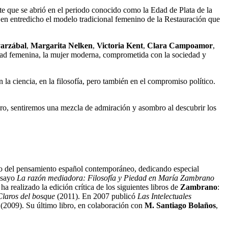
bate que se abrió en el periodo conocido como la Edad de Plata de la
 en entredicho el modelo tradicional femenino de la Restauración que
arzábal
,
Margarita Nelken
,
Victoria Kent
,
Clara Campoamor
,
idad femenina, la mujer moderna, comprometida con la sociedad y
n la ciencia, en la filosofía, pero también en el compromiso político.
ibro, sentiremos una mezcla de admiración y asombro al descubrir los
ito del pensamiento español contemporáneo, dedicando especial
ensayo
La razón mediadora: Filosofía y
Piedad
en
María Zambrano
 ha realizado la edición crítica de los siguientes libros de
Zambrano
:
Claros del
bosque
(2011). En 2007 publicó
Las Intelectuales
(2009). Su último libro, en colaboración con
M. Santiago
Bolaños
,