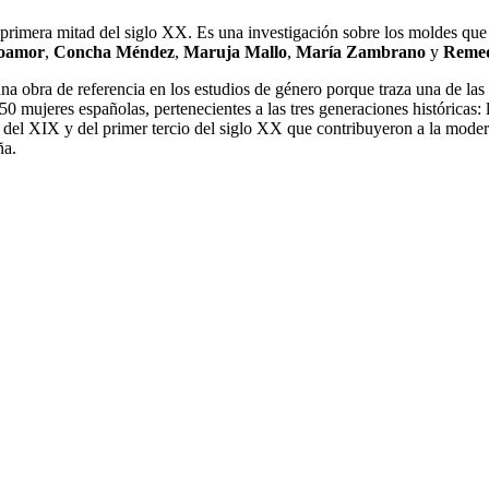
la primera mitad del siglo XX. Es una investigación sobre los moldes q
oamor
,
Concha Méndez
,
Maruja Mallo
,
María Zambrano
y
Remed
na obra de referencia en los estudios de género porque traza una de la
0 mujeres españolas, pertenecientes a las tres generaciones históricas:
nales del XIX y del primer tercio del siglo XX que contribuyeron a la mod
ña.