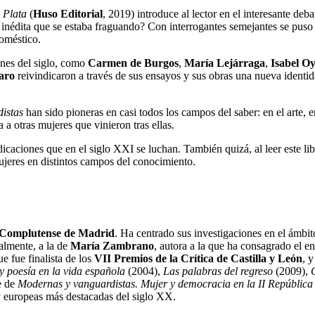
 Plata
(
Huso
Editorial
, 2019) introduce al lector en el interesante de
inédita que se estaba fraguando? Con interrogantes semejantes se puso
doméstico.
iones del siglo, como
Carmen de Burgos
,
María Lejárraga
,
Isabel
Oy
aro
reivindicaron a través de sus ensayos y sus obras una nueva ident
istas
han sido pioneras en casi todos los campos del saber: en el arte, e
a otras mujeres que vinieron tras ellas.
icaciones que en el siglo XXI se luchan. También quizá, al leer este l
jeres en distintos campos del conocimiento.
 Complutense de
Madrid
. Ha centrado sus investigaciones en el ámb
ialmente, a la de
María
Zambrano
, autora a la que ha consagrado el 
e fue finalista de los
VII Premios de la
Crítica de Castilla y León
, y
y
poesía en la vida española
(2004),
Las
palabras del regreso
(2009),
e de
Modernas y vanguardistas. Mujer y democracia en la II República
 y europeas más destacadas del siglo XX.