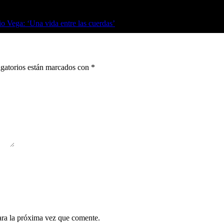
o Vega: ‘Una vida entre las cuerdas’
gatorios están marcados con
*
ara la próxima vez que comente.