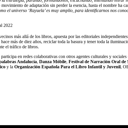
 la estrategia, parando, formándonos, escuchando, intentando mirar más
 movimiento de adaptación sin perder la esencia, hasta el nombre ha c
mo el universo ‘Rayuela’ es muy amplio, para identificarnos nos cono
ecinos más allá de los libros, apuesta por las editoriales independientes 
e hace más de diez años, reciclar toda la basura y tener toda la ilumina
 el tráfico de libros.
rticipa en redes colaborativas con otros agentes culturales y sociales e
palabras Andalucía
,
Danza Móbile
,
Festival de Narración Oral de 
ico
y la
Organización Española Para el Libro Infantil y Juvenil
, O