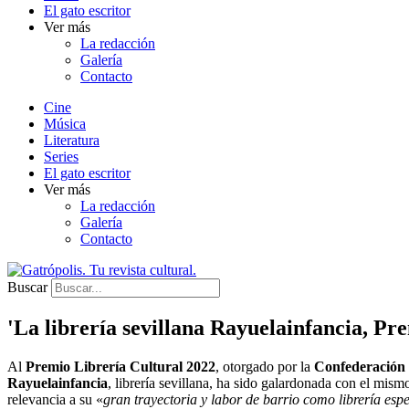
El gato escritor
Ver más
La redacción
Galería
Contacto
Cine
Música
Literatura
Series
El gato escritor
Ver más
La redacción
Galería
Contacto
Buscar
'La librería sevillana Rayuelainfancia, P
Al
Premio Librería Cultural 2022
, otorgado por la
Confederación 
Rayuelainfancia
, librería sevillana, ha sido galardonada con el mismo
relevancia a su «
gran trayectoria y labor de barrio como librería esp