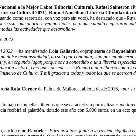
acional a la Mejor Labor Editorial Cultural
),
Rafael Salmerón
(
P
ibrería Cultural 2021
),
Raquel Anocibar
(
Librería Chundarata d
tuando como secretaria, con voz pero sin voto), ha destacado que «
Rayu
chas cosas que ahora se ven normales, pero que cuando empezaron nad
e todas las actividades que desarrollan
«.
al 2022
—ha manifestado
Lola Gallardo
, copropietaria de
Rayuelainf
una dulce responsabilidad, no solo por continuar, sino por mantenerno
 y, en segundo lugar, porque se ha concedido a una librería especializa
iación lectora, creo que conceder este Premio a una librería como la nu
isterio de Cultura. Y mil gracias a todas y todos los que se acercan d
brería
Rata Corner
de Palma de Mallorca, abierta desde 2016, «
por su 
trabajo de aquellas librerías que se caracterizan por realizar «
una tarea
cia
recibirá el galardón, dotado este año con 6.000 euros, en un acto qu
o
, nació como
Rayuela
: «
Para nosotros, jugar a la rayuela significa 