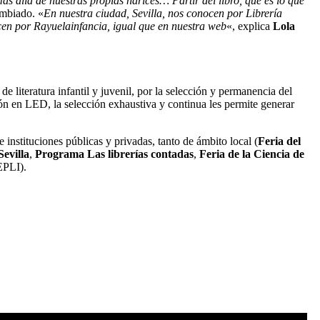
 allá de nuestras propias narices… Partir del libro, que es lo que
ambiado. «
En nuestra ciudad, Sevilla, nos conocen por Librería
cen por Rayuelainfancia, igual que en nuestra web
«, explica
Lola
de literatura infantil y juvenil, por la selección y permanencia del
ción en LED, la selección exhaustiva y continua les permite generar
 instituciones públicas y privadas, tanto de ámbito local (
Feria del
Sevilla
,
Programa Las librerías contadas
,
Feria de la Ciencia de
EPLI).