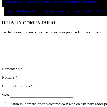
Anterior
Sevilla acoge el festival de libros y música Bookstock
Siguiente
Magela Ronda escribe una biografía autorizada de Antoni
DEJA UN COMENTARIO
Tu dirección de correo electrónico no será publicada.
Los campos obli
Comentario
*
Nombre
*
Correo electrónico
*
Web
Guarda mi nombre, correo electrónico y web en este navegador p