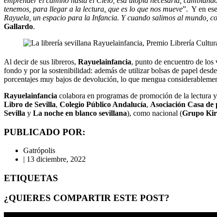
emprender el camino hasta el Cielo, esa utopía necesaria, cambiando
tenemos, para llegar a la lectura, que es lo que nos mueve
”. Y en ese
Rayuela, un espacio para la Infancia. Y cuando salimos al mundo, co
Gallardo
.
Al decir de sus libreros,
Rayuelainfancia
, punto de encuentro de los v
fondo y por la sostenibilidad: además de utilizar bolsas de papel desd
porcentajes muy bajos de devolución, lo que mengua considerablemente
Rayuelainfancia
colabora en programas de promoción de la lectura y pa
Libro de Sevilla
,
Colegio Público Andalucía
,
Asociación Casa de 
Sevilla
y
La noche en blanco sevillana
), como nacional (
Grupo Kir
PUBLICADO POR:
Gatrópolis
|
13 diciembre, 2022
ETIQUETAS
¿QUIERES COMPARTIR ESTE POST?