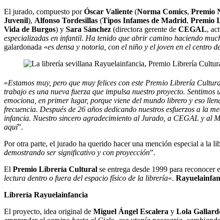
El jurado, compuesto por
Óscar Valiente
(
Norma Comics
,
Premio N
Juvenil
),
Alfonso Tordesillas
(
Tipos Infames de Madrid
,
Premio L
Vida de Burgos
) y
Sara Sánchez
(directora gerente de
CEGAL
, ac
especializadas en infantil. Ha tenido que abrir camino haciendo mu
galardonada «
es densa y notoria, con el niño y el joven en el centro d
«
Estamos muy, pero que muy felices con este Premio Librería Cultur
trabajo es una nueva fuerza que impulsa nuestro proyecto. Sentimos 
emociona, en primer lugar, porque viene del mundo librero y eso llena;
frecuencia. Después de 26 años dedicando nuestros esfuerzos a la med
infancia. Nuestro sincero agradecimiento al Jurado, a CEGAL y al Min
aquí
”.
Por otra parte, el jurado ha querido hacer una mención especial a la li
demostrando ser significativo y con proyección
”.
El
Premio Librería Cultural
se entrega desde 1999 para reconocer el 
lectura dentro o fuera del espacio físico de la librería
«.
Rayuelainfan
Librería Rayuelainfancia
El proyecto, idea original de
Miguel Ángel Escalera
y
Lola Gallard