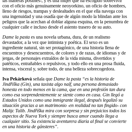
las maneras posibles-, y es una mujer que ha escogido sobrevivir
con el oficio más genuinamente neoyorkino, un oficio de hombres,
lleno de riesgos, trampas y deslealtades en el que ella navega con
una ingenuidad y una osadía que de algún modo la blindan ante los
peligros que la acechan al doblar alguna esquina, en la penumbra de
cualquier calle e incluso desde el asiento trasero de su auto.
Dame la pasta
es una novela urbana, dura, de un realismo
devastador, a la vez que intimista y poética. El sexo es un
ingrediente natural, sin ser protagónico, de una historia llena de
encuentros y desencuentros, de colores y de razas, de idiomas y de
jergas, de personajes extraídos de la vida misma, divertidos y
patéticos, entrañables o repulsivos, y todo ello en una prosa fluida,
intensa, visceral y, sobre todo, de una belleza sobrecogedora.
Iva Pekárková
señala que
Dame la pasta
“es la historia de
Jindřiška (Gin), una taxista algo naíf, una persona demasiado
honesta en todo menos en la cama, que en una profesión tan dura
como esa sorprendentemente se siente como en casa. Gin llegó a
Estados Unidos como una inmigrante ilegal, después legalizó su
situación gracias a un matrimonio -en realidad no tan fingido- con
Malijc Talib. Jindřiška mira con sorpresa y sin prejuicios todos los
aspectos de Nueva York y siempre busca amor cuando llega a
cualquier sitio. Su existencia aventurera diaria al final se convierte
en una historia de gánsteres”
.