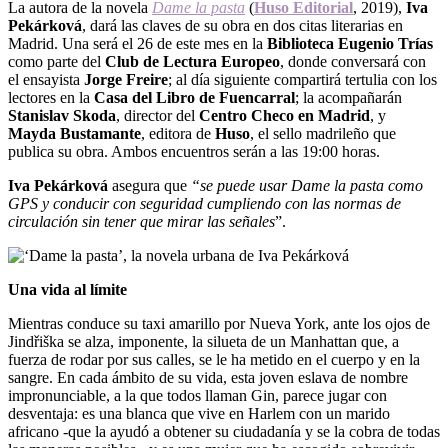
La autora de la novela
Dame la pasta
(
Huso Editorial
, 2019),
Iva
Pekárková
, dará las claves de su obra en dos citas literarias en
Madrid. Una será el 26 de este mes en la
Biblioteca Eugenio Trías
como parte del
Club de Lectura Europeo
, donde conversará con
el ensayista
Jorge Freire
;
al día siguiente compartirá tertulia con los
lectores en la
Casa del Libro de Fuencarral
; la acompañarán
Stanislav Skoda
, director del
Centro Checo en Madrid
, y
Mayda
Bustamante
, editora de
Huso
, el sello madrileño que
publica su obra. Ambos encuentros serán a las 19:00 horas.
Iva Pekárková
asegura que
“s
e puede usar Dame la pasta como
GPS y conducir con seguridad cumpliendo con las normas de
circulación sin tener que mirar las señales
”.
Una vida al límite
Mientras conduce su taxi amarillo por Nueva York, ante los ojos de
Jindřiška se alza, imponente, la silueta de un Manhattan que, a
fuerza de rodar por sus calles, se le ha metido en el cuerpo y en la
sangre. En cada ámbito de su vida, esta joven eslava de nombre
impronunciable, a la que todos llaman Gin, parece jugar con
desventaja: es una blanca que vive en Harlem con un marido
africano -que la ayudó a obtener su ciudadanía y se la cobra de todas