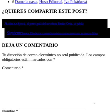
#
Dame la pasta
,
Huso Editorial
,
Iva Pekárková
¿QUIERES COMPARTIR ESTE POST?
Anterior
Spock, el perro guía del novelista Emilio Ortiz, se jubila
Siguiente
James Rhodes te cuenta la música como nunca en su nuevo libro
DEJA UN COMENTARIO
Tu dirección de correo electrónico no será publicada.
Los campos
obligatorios están marcados con
*
Comentario
*
Nombre
*