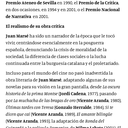
Premio Ateneo de Sevilla
en 1990, el
Premio de la Crítica
,
en dos ocasiones, en 1994 y en 2001, o el
Premio Nacional
de Narrativa
en 2001.
El realismo de su obra crítica
Juan Marsé
ha sido un narrador de la época que le tocó
vivir, centrándose esencialmente en la posguerra
española, denunciando la crisis de moralidad de la
sociedad, la diferencia de clases sociales o la lucha
continuada entre la burguesía catalana y el proletariado.
Incluso para el mundo del cine no pasó inadvertida la
obra literaria de
Juan Marsé
, adaptando algunas de sus
novelas para su visión en la gran pantalla, desde
La oscura
historia de la prima Montse
(
Jordi Cadena
, 1977), pasando
por
La muchacha de las bragas de oro
(
Vicente Aranda
, 1980),
Últimas tardes con Teresa
(
Gonzalo Herralde
, 1984),
Si te
dicen que caí
(
Vicente Aranda
, 1989),
El amante bilingüe
(
Vicente Aranda
, 1993), la adaptación de
Ronda del
Guinardó
a la película
Domenica
, de
Wilma
Labate
(2001),
El