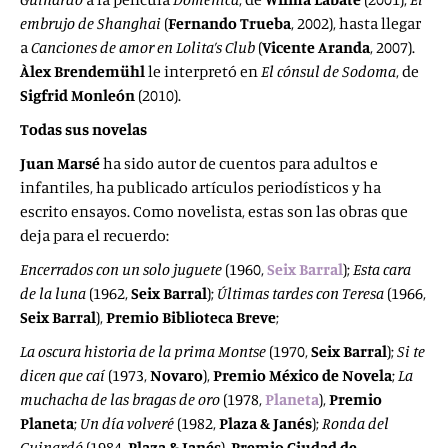
embrujo de Shanghai
(
Fernando
Trueba
, 2002), hasta llegar
a
Canciones de amor en Lolita’s Club
(
Vicente Aranda
, 2007).
Àlex Brendemühl
le interpretó en
El cónsul
de Sodoma
, de
Sigfrid Monleón
(2010).
Todas sus novelas
Juan Marsé
ha sido autor de cuentos para adultos e
infantiles, ha publicado artículos periodísticos y ha
escrito ensayos. Como novelista, estas son las obras que
deja para el recuerdo:
Encerrados con un solo juguete
(1960,
Seix Barral
);
Esta cara
de la luna
(1962,
Seix Barral
);
Últimas tardes con Teresa
(1966,
Seix
Barral
),
Premio Biblioteca Breve
;
La oscura historia de la prima Montse
(1970,
Seix Barral
);
Si te
dicen que
caí
(1973,
Novaro
),
Premio México
de Novela
;
La
muchacha de las bragas de oro
(1978,
Planeta
),
Premio
Planeta
;
Un día volveré
(1982,
Plaza & Janés
);
Ronda del
Guinardó
(1984,
Plaza & Janés
),
Premio Ciudad de