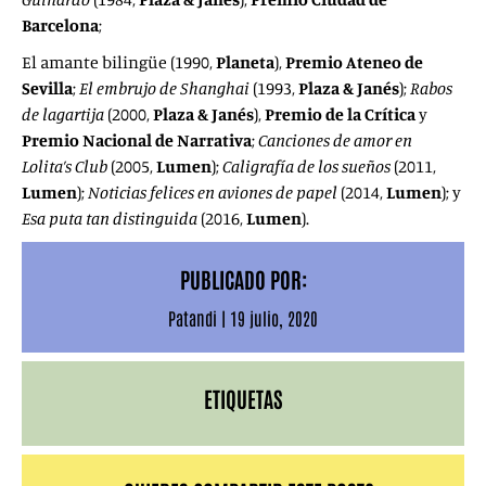
Barcelona
;
El amante bilingüe (1990,
Planeta
),
Premio Ateneo de
Sevilla
;
El embrujo de Shanghai
(1993,
Plaza & Janés
);
Rabos
de lagartija
(2000,
Plaza & Janés
),
Premio de la Crítica
y
Premio Nacional de Narrativa
;
Canciones de amor en
Lolita’s Club
(2005,
Lumen
);
Caligrafía de los sueños
(2011,
Lumen
);
Noticias felices en aviones de papel
(2014,
Lumen
); y
Esa puta tan distinguida
(2016,
Lumen
).
PUBLICADO POR:
Patandi
|
19 julio, 2020
ETIQUETAS