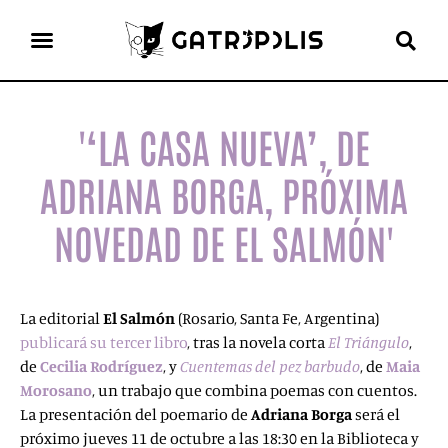
el gato escritor
ver más
'‘LA CASA NUEVA’, DE
ADRIANA BORGA, PRÓXIMA
NOVEDAD DE EL SALMÓN'
La editorial
El Salmón
(Rosario, Santa Fe, Argentina)
publicará su tercer libro
, tras la novela corta
El Triángulo
,
de
Cecilia Rodríguez
, y
Cuentemas del pez barbudo
, de
Maia
Morosano
, un trabajo que combina poemas con cuentos.
La presentación del poemario de
Adriana Borga
será el
próximo jueves 11 de octubre a las 18:30 en la Biblioteca y