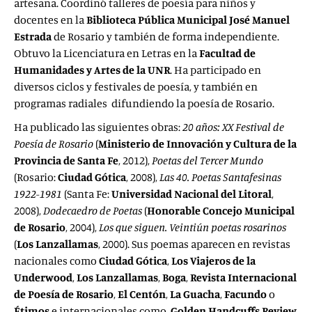
artesana. Coordinó talleres de poesía para niños y
docentes en la
Biblioteca Pública Municipal José Manuel
Estrada
de Rosario y también de forma independiente.
Obtuvo la Licenciatura en Letras en la
Facultad de
Humanidades y Artes de la UNR
. Ha participado en
diversos ciclos y festivales de poesía, y también en
programas radiales difundiendo la poesía de Rosario.
Ha publicado las siguientes obras:
20 años: XX Festival de
Poesía de Rosario
(
Ministerio de Innovación y Cultura de la
Provincia de Santa Fe
, 2012),
Poetas del Tercer Mundo
(Rosario:
Ciudad Gótica
, 2008),
Las 40. Poetas Santafesinas
1922-1981
(Santa Fe:
Universidad Nacional del Litoral
,
2008),
Dodecaedro de Poetas
(
Honorable Concejo Municipal
de Rosario
, 2004),
Los que siguen. Veintiún poetas rosarinos
(
Los Lanzallamas
, 2000). Sus poemas aparecen en revistas
nacionales como
Ciudad Gótica
,
Los Viajeros de la
Underwood
,
Los Lanzallamas
,
Boga
,
Revista Internacional
de Poesía de Rosario
,
El Centón
,
La Guacha
,
Facundo
o
Étimos
e
internacionales como
Golden Handcuffs Review