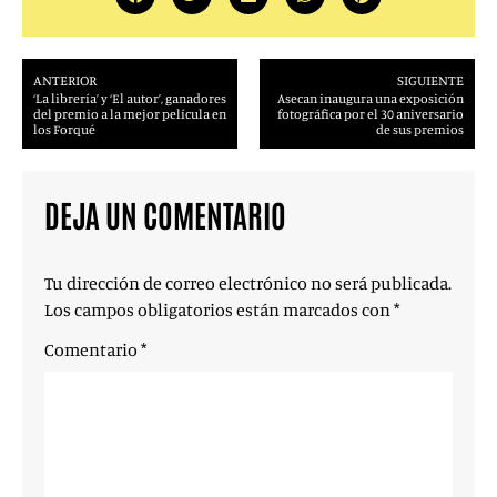
ANTERIOR
SIGUIENTE
‘La librería’ y ‘El autor’, ganadores
Asecan inaugura una exposición
del premio a la mejor película en
fotográfica por el 30 aniversario
los Forqué
de sus premios
DEJA UN COMENTARIO
Tu dirección de correo electrónico no será publicada.
Los campos obligatorios están marcados con
*
Comentario
*