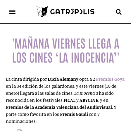
el gato escritor
ver más
'MAÑANA VIERNES LLEGA A
LOS CINES ‘LA INOCENCIA’'
La cinta dirigida por
Lucía Alemany
opta a 2
Premios Goya
en la 34 edición de los galardones, y este viernes (10 de
enero) llegará a las salas de cines.
La Inocencia
ha sido
reconocida en los festivales
FICAL
y
ABYCINE
, y en
Premios de la Academia Valenciana del Audiovisual
. Y
parte como favorita en los
Premis Gaudí
con 7
nominaciones.