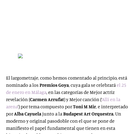
“
En esta película se respira libertad (…) ¿No supera a
todas las imperfecciones propias del primer trabajo el
regalo de haber podido capturar la vida?
” –
Caimán.
Cuadernos de Cine
.
“
LA INOCENCIA es el nacimiento de una mirada
estimulante. (…) Alemany captura vibrantes destellos de
vida
” –
Otros Cines Europa
.
El largometraje, como hemos comentado al principio, está
nominado a los
Premios Goya
, cuya gala se celebrará
el 25
de enero en Málaga
, en las categorías de Mejor actriz
revelación (
Carmen Arrufat
) y Mejor canción (‘
Allí en la
arena
’) por tema compuesto por
Toni M Mir
, e interpretado
por
Alba Cayuela
junto a la
Budapest Art Orquestra
. Un
moderno y original pasodoble con el que se pone de
manifiesto el papel fundamental que tienen en esta