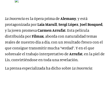
La Inocencia
es la ópera prima de
Alemany
, y está
protagonizada por
Laia Marull
,
Sergi López
,
Joel Bosqued
,
y la joven promesa
Carmen Arrufat
. Esta película
distribuida por
Filmax
, aborda con naturalidad temas
reales de nuestro día a día, con un resultado fresco con el
que consigue transmitir mucha “verdad”. Y en el que
sobresale el trabajo interpretativo de
Arrufat
, en la piel de
Lis, convirtiéndose en toda una revelación.
La prensa especializada ha dicho sobre
La Inocencia
:
“La debutante Lucía Alemany apabulla con LA
INOCENCIA”
–
El País
.
“
Carmen Arrufat, la joven actriz que conquista San
Sebastián. La intérprete debutante llama la atención del
público y la prensa
” –
La Vanguardia
.
“
Filme fresco y sincero
” –
eldiario.es
.