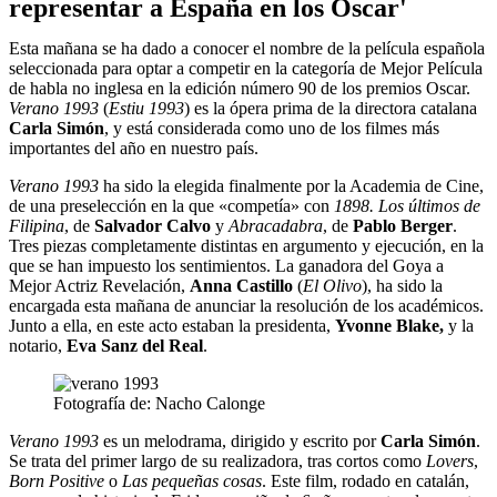
representar a España en los Oscar'
Esta mañana se ha dado a conocer el nombre de la película española
seleccionada para optar a competir en la categoría de Mejor Película
de habla no inglesa en la edición número 90 de los premios Oscar.
Verano 1993
(
Estiu 1993
) es la ópera prima de la directora catalana
Carla Simón
, y está considerada como uno de los filmes más
importantes del año en nuestro país.
Verano 1993
ha sido la elegida finalmente por la Academia de Cine,
de una preselección en la que «competía» con
1898. Los últimos de
Filipina
, de
Salvador Calvo
y
Abracadabra
, de
Pablo Berger
.
Tres piezas completamente distintas en argumento y ejecución, en la
que se han impuesto los sentimientos. La ganadora del Goya a
Mejor Actriz Revelación,
Anna Castillo
(
El Olivo
), ha sido la
encargada esta mañana de anunciar la resolución de los académicos.
Junto a ella, en este acto estaban la presidenta,
Yvonne Blake,
y la
notario,
Eva Sanz del Real
.
Fotografía de: Nacho Calonge
Verano 1993
es un melodrama, dirigido y escrito por
Carla Simón
.
Se trata del primer largo de su realizadora, tras cortos como
Lovers
,
Born Positive
o
Las pequeñas cosas
. Este film, rodado en catalán,