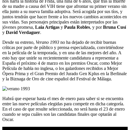
nos narra la historia de Frida, una niña de 6 años, que tras la muerte
de su madre a causa del VIH tiene que afrontar su primer verano sin
ella junto a su nueva familia adoptiva. Será acogida por sus tíos, y
juntos tendrán que hacer frente a los nuevos cambios acontecidos en
sus vidas. Sus personajes principales están interpretados por las
jóvenes promesa,
Laia Artigas
y
Paula Robles
, y por
Bruna Cusí
y
David Verdaguer
.
Desde su estreno,
Verano 1993
no ha dejado de recibir buenas
críticas por parte de público y prensa especializada, convirtiéndose
en la película de la temporada, y en una de las mejores del año. A
esto hay que unirle su recientemente candidatura a representar a
España el próximo 4 de marzo en los premios Oscar, como Mejor
Película de habla no inglesa, o los galardones recibidos a Mejor
Ópera Prima y el Gran Premio del Jurado Gen Kplus en la Berlinale
y la Biznaga de Oro de cine español del Festival de Málaga.
Habrá que esperar hasta el mes de enero para saber si se encuentra
entre las nueve películas elegidas para competir en dicha categoría.
En el caso de que resulte seleccionada, no será hasta el 23 de enero
cuando se sepa cuáles son las candidatas finales que optarán al
Oscar.