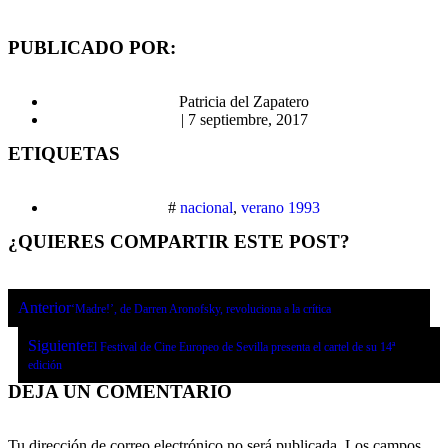
PUBLICADO POR:
Patricia del Zapatero
|
7 septiembre, 2017
ETIQUETAS
#
nacional
,
verano 1993
¿QUIERES COMPARTIR ESTE POST?
Anterior
‘Madre!’, de Darren Aronofsky, revoluciona a la crítica
Siguiente
El Festival de Cine Europeo de Sevilla presenta el cartel de su 14ª
edición
DEJA UN COMENTARIO
Tu dirección de correo electrónico no será publicada.
Los campos