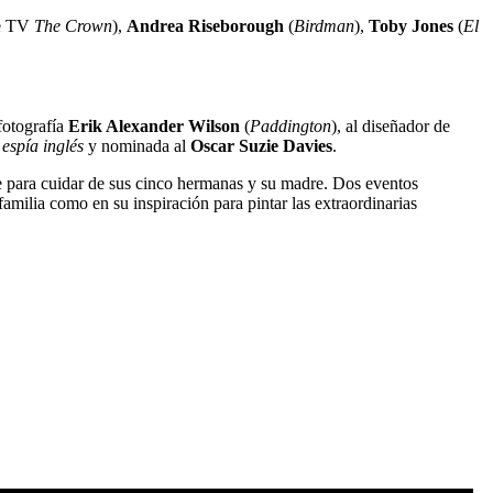
de TV
The Crown
),
Andrea Riseborough
(
Birdman
),
Toby Jones
(
El
fotografía
Erik Alexander Wilson
(
Paddington
), al diseñador de
 espía inglés
y nominada al
Oscar Suzie Davies
.
ble para cuidar de sus cinco hermanas y su madre. Dos eventos
familia como en su inspiración para pintar las extraordinarias