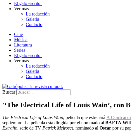
El gato escritor
Ver más
La redacción
Galería
Contacto
Cine
Música
Literatura
Series
El gato escritor
Ver más
La redacción
Galería
Contacto
Buscar
'‘The Electrical Life of Louis Wain’, con 
The Electrical Life of Louis Wain
, película que estrenará
A Contracor
septiembre. La película está dirigida por el nominado al
BAFTA
Wil
Extraño
, serie de TV
Patrick Melrose
), nominado al
Oscar
por su pa