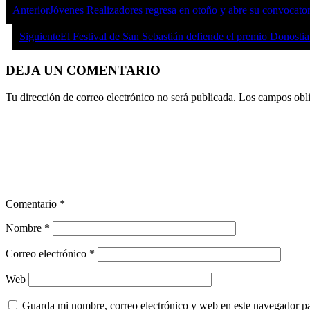
Anterior
Jóvenes Realizadores regresa en otoño y abre su convocator
Siguiente
El Festival de San Sebastián defiende el premio Donost
DEJA UN COMENTARIO
Tu dirección de correo electrónico no será publicada.
Los campos obli
Comentario
*
Nombre
*
Correo electrónico
*
Web
Guarda mi nombre, correo electrónico y web en este navegador p