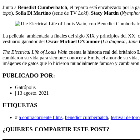
Junto a
Benedict
Cumberbatch
, el reparto está encabezado por la g
topo
),
Sofia Di Martino
(serie de TV
Loki
),
Stacy Martin
(
Nymphom
La película, ambientada a finales del siglo XIX y principios del XX, 
vestuario ganador del
Oscar Michael O’Connor
(
La duquesa
,
Jane 
The Electrical Life of Louis Wain
cuenta la historia real del británico
L
cambiaron su vida para siempre: conocer a Emily, el amor de su vida, y
imágenes de gatos que lo hicieron mundialmente famoso y cambiaron n
PUBLICADO POR:
Gatrópolis
|
13 agosto, 2021
ETIQUETAS
#
a contracorriente films
,
benedict cumberbatch
,
festival de tor
¿QUIERES COMPARTIR ESTE POST?