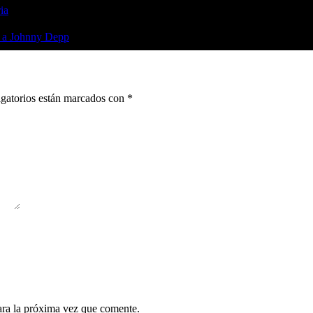
ia
ia a Johnny Depp
gatorios están marcados con
*
ara la próxima vez que comente.