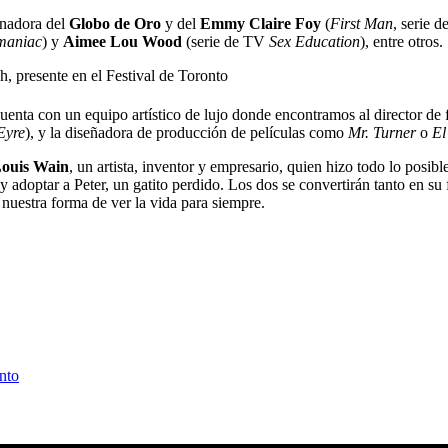
anadora del
Globo de Oro
y del
Emmy
Claire Foy
(
First Man
, serie 
aniac
) y
Aimee Lou Wood
(serie de TV
Sex Education
), entre otros.
cuenta con un equipo artístico de lujo donde encontramos al director de 
Eyre
), y la diseñadora de producción de películas como
Mr. Turner
o
El
ouis Wain
, un artista, inventor y empresario, quien hizo todo lo posi
 adoptar a Peter, un gatito perdido. Los dos se convertirán tanto en su 
uestra forma de ver la vida para siempre.
onto