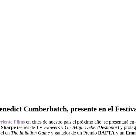
Benedict Cumberbatch, presente en el Festiv
riente Films
en cines de nuestro país el próximo año, se presentará en
l Sharpe
(series de TV
Flowers
y
Giri/Haji: Deber/Deshonor
) y prota
pel en
The Imitation Game
y ganador de un Premio
BAFTA
y un
Emm