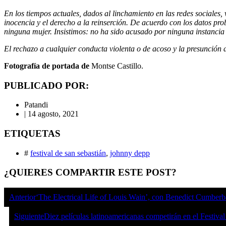
En los tiempos actuales, dados al linchamiento en las redes sociales
inocencia y el derecho a la reinserción. De acuerdo con los datos 
ninguna mujer. Insistimos: no ha sido acusado por ninguna instancia 
El rechazo a cualquier conducta violenta o de acoso y la presunción 
Fotografía de portada de
Montse Castillo.
PUBLICADO POR:
Patandi
|
14 agosto, 2021
ETIQUETAS
#
festival de san sebastián
,
johnny depp
¿QUIERES COMPARTIR ESTE POST?
Anterior
‘The Electrical Life of Louis Wain’, con Benedict Cumberba
Siguiente
Diez películas latinoamericanas competirán en el Festiva