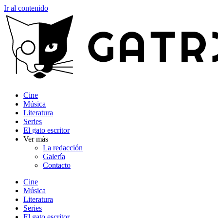
Ir al contenido
Cine
Música
Literatura
Series
El gato escritor
Ver más
La redacción
Galería
Contacto
Cine
Música
Literatura
Series
El gato escritor