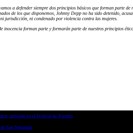
, vamos a defender siempre dos principios básicos que forman parte de n
probados de los que disponemos, Johnny Depp no ha sido detenido, acus
ni jurisdicción, ni condenado por violencia contra las mujeres.
de inocencia forman parte y formarán parte de nuestros principios étic
tch, presente en el Festival de Toronto
l de San Sebastián