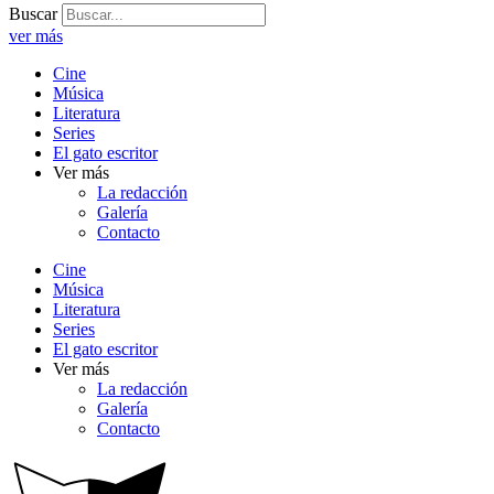
Buscar
ver más
Cine
Música
Literatura
Series
El gato escritor
Ver más
La redacción
Galería
Contacto
Cine
Música
Literatura
Series
El gato escritor
Ver más
La redacción
Galería
Contacto