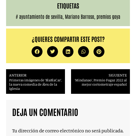
ETIQUETAS
#
ayuntamiento de sevilla
,
Mariano Barroso
,
premios goya
¿QUIERES COMPARTIR ESTE POST?
ANTERIOR
SIGUIENTE
Primeras imágenes de ‘BlaBlaCar’,
‘Mindanao’, Premio Fugaz 2022 al
la nueva comedia de Álex de la
mejor cortometraje español
Iglesia
DEJA UN COMENTARIO
Tu dirección de correo electrónico no será publicada.