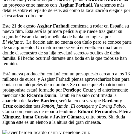
un proyecto entre manos con
Asghar Farhadi
. Ya tenemos más
detalles sobre el reparto de éste, así como la localización elegida por
el oscarizado director.
Este 21 de agosto
Asghar Farhadi
comienza a rodar en España su
nuevo film. Esta será la primera película que ruede tras ganar su
segundo Oscar a la mejor película de habla no inglesa por
El viajante
. La ficción aún no cuenta con título pero se conoce parte
de su argumento. Un matrimonio se verá envuelto en una trama
donde el secuestro de su hija revelará secretos ocultos de dicha
familia. El hecho ocurrirá durante una boda en la que todos se han
reunido.
Está nueva producción contará con un presupuesto cercano a los 13
millones de euros, y Asghar Farhadi piensa aprovecharlos bien para
contar con intérpretes de renombre. Se conoce que el matrimonio
protagonista estará formado por
Penélope Cruz
y el anteriormente
mencionado
Ricardo Darín
. También ha sido confirmada la
aparición de
Javier Bardem
, será la tercera vez que
Bardem
y
Cruz
coinciden tras
Jamón, jamón
,
El consejero
y
Loving Pablo
.
Como compañeros de reparto tendrán a
Eduard Fernández
,
Elvira
Mínguez
,
Inma Cuesta
y
Javier Cámara
, entre otros. Sin duda
alguna este es un elenco a la altura del gran cineasta.