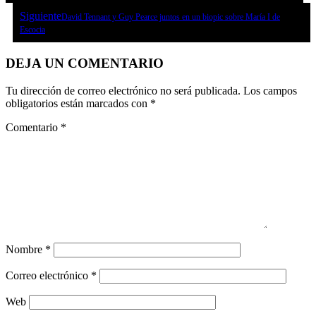
Siguiente
David Tennant y Guy Pearce juntos en un biopic sobre María I de
Escocia
DEJA UN COMENTARIO
Tu dirección de correo electrónico no será publicada.
Los campos
obligatorios están marcados con
*
Comentario
*
Nombre
*
Correo electrónico
*
Web