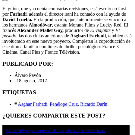
El guión, que ya cuenta con varias revisiones, está escrito en farsi
por
Farhadi
, además el director iraní ha contado con la ayuda de
David Trueba.
En la producción, que anteriormente se vinculó a
los hermanos
Almodóvar
, estarán Morana Films y Lucky Red. El
francés
Alexander Mallet Guy,
productor de
El viajante
y
El
pasado
, las dos cintas anteriores de
Asghard Farhadi
, también está
involucrado en este nuevo proyecto. Completan la coproducción de
este drama familiar con tintes de thriller psicológico: France 3
Cinéma, Canal Plus y France Télévision.
PUBLICADO POR:
Álvaro Pavón
|
18 agosto, 2017
ETIQUETAS
#
Asghar Farhadi
,
Penélope Cruz
,
Ricardo Darín
¿QUIERES COMPARTIR ESTE POST?
Anterior
Se prepara un remake de ‘Los pájaros’ de Alfred Hitchcock