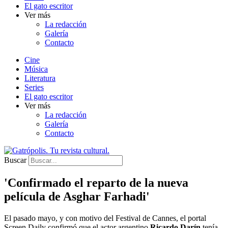
El gato escritor
Ver más
La redacción
Galería
Contacto
Cine
Música
Literatura
Series
El gato escritor
Ver más
La redacción
Galería
Contacto
Buscar
'Confirmado el reparto de la nueva
película de Asghar Farhadi'
El pasado mayo, y con motivo del Festival de Cannes, el portal
Screen Daily confirmó que el actor argentino
Ricardo Darín
tenía