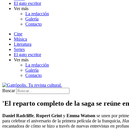
El gato escritor
Ver más
La redacción
Galería
Contacto
Cine
Música
Literatura
Series
El gato escritor
Ver más
La redacción
Galería
Contacto
Buscar
'El reparto completo de la saga se reúne e
Daniel Radcliffe
,
Rupert Grint
y
Emma Watson
se unen por prime
para celebrar el aniversario de la primera película de la franquicia,
Har
encantadora de cómo se hizo a través de nuevas entrevistas en profund