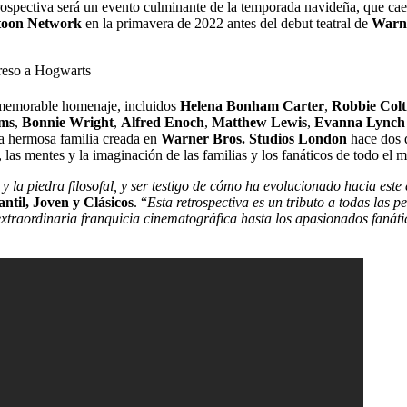
rospectiva será un evento culminante de la temporada navideña, que ca
toon Network
en la primavera de 2022 antes del debut teatral de
Warne
l memorable homenaje, incluidos
Helena Bonham Carter
,
Robbie Colt
ams
,
Bonnie Wright
,
Alfred Enoch
,
Matthew Lewis
,
Evanna Lynch
 la hermosa familia creada en
Warner Bros. Studios London
hace dos d
 las mentes y la imaginación de las familias y los fanáticos de todo el 
 y la piedra filosofal, y ser testigo de cómo ha evolucionado hacia est
ntil, Joven y Clásicos
. “
Esta retrospectiva es un tributo a todas las 
 extraordinaria franquicia cinematográfica hasta los apasionados faná