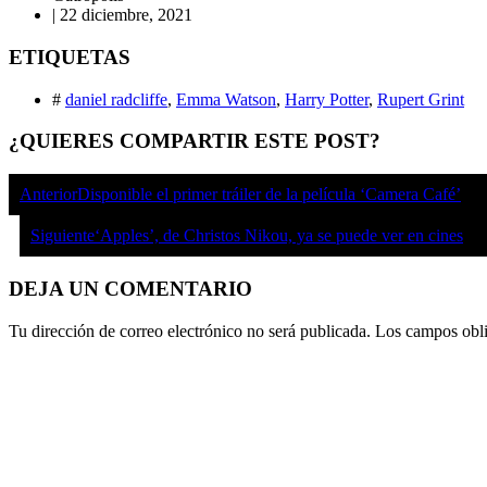
|
22 diciembre, 2021
ETIQUETAS
#
daniel radcliffe
,
Emma Watson
,
Harry Potter
,
Rupert Grint
¿QUIERES COMPARTIR ESTE POST?
Anterior
Disponible el primer tráiler de la película ‘Camera Café’
Siguiente
‘Apples’, de Christos Nikou, ya se puede ver en cines
DEJA UN COMENTARIO
Tu dirección de correo electrónico no será publicada.
Los campos obli