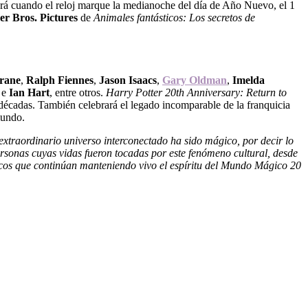
erá cuando el reloj marque la medianoche del día de Año Nuevo, el 1
r Bros. Pictures
de
Animales fantásticos: Los secretos de
rane
,
Ralph Fiennes
,
Jason Isaacs
,
Gary Oldman
,
Imelda
e
Ian Hart
, entre otros.
Harry Potter 20th Anniversary: ​​Return to
écadas. También celebrará el legado incomparable de la franquicia
mundo.
e extraordinario universo interconectado ha sido mágico, por decir lo
personas cuyas vidas fueron tocadas por este fenómeno cultural, desde
ticos que continúan manteniendo vivo el espíritu del Mundo Mágico 20