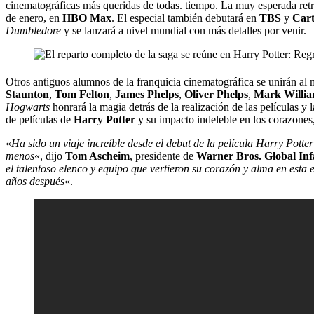
cinematográficas más queridas de todas. tiempo. La muy esperada ret
de enero, en
HBO Max
. El especial también debutará en
TBS
y
Car
Dumbledore
y se lanzará a nivel mundial con más detalles por venir.
Otros antiguos alumnos de la franquicia cinematográfica se unirán a
Staunton
,
Tom Felton
,
James Phelps
,
Oliver Phelps
,
Mark Willi
Hogwarts
honrará la magia detrás de la realización de las películas y
de películas de
Harry Potter
y su impacto indeleble en los corazones,
«
Ha sido un viaje increíble desde el debut de la película Harry Potter
menos
«, dijo
Tom Ascheim
, presidente de
Warner Bros. Global Infa
el talentoso elenco y equipo que vertieron su corazón y alma en esta
años después
«.