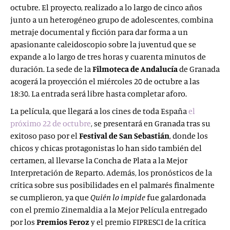
octubre. El proyecto, realizado a lo largo de cinco años
junto a un heterogéneo grupo de adolescentes, combina
metraje documental y ficción para dar forma a un
apasionante caleidoscopio sobre la juventud que se
expande a lo largo de tres horas y cuarenta minutos de
duración. La sede de la
Filmoteca de Andalucía
de Granada
acogerá la proyección el miércoles 20 de octubre a las
18:30. La entrada será libre hasta completar aforo.
La película, que llegará a los cines de toda España
el
próximo 22 de octubre
, se presentará en Granada tras su
exitoso paso por el
Festival de San Sebastián
, donde los
chicos y chicas protagonistas lo han sido también del
certamen, al llevarse la Concha de Plata a la Mejor
Interpretación de Reparto. Además, los pronósticos de la
crítica sobre sus posibilidades en el palmarés finalmente
se cumplieron, ya que
Quién lo impide
fue galardonada
con el premio Zinemaldia a la Mejor Película entregado
por los
Premios Feroz
y el premio FIPRESCI de la crítica