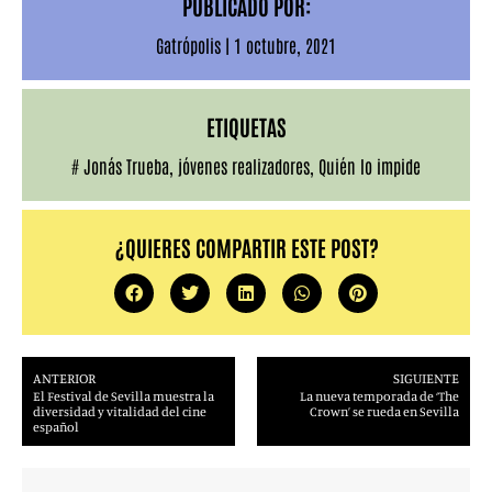
PUBLICADO POR:
Gatrópolis
|
1 octubre, 2021
ETIQUETAS
#
Jonás Trueba
,
jóvenes realizadores
,
Quién lo impide
¿QUIERES COMPARTIR ESTE POST?
ANTERIOR
SIGUIENTE
El Festival de Sevilla muestra la
La nueva temporada de ‘The
diversidad y vitalidad del cine
Crown’ se rueda en Sevilla
español