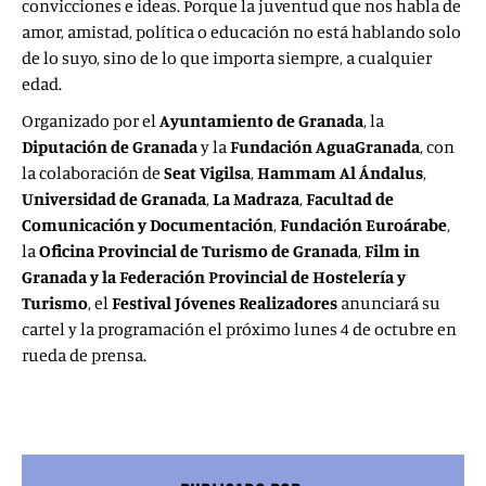
convicciones e ideas. Porque la juventud que nos habla de
amor, amistad, política o educación no está hablando solo
de lo suyo, sino de lo que importa siempre, a cualquier
edad.
Organizado por el
Ayuntamiento de Granada
, la
Diputación de Granada
y la
Fundación AguaGranada
, con
la colaboración de
Seat Vigilsa
,
Hammam Al Ándalus
,
Universidad de Granada
,
La Madraza
,
Facultad de
Comunicación y Documentación
,
Fundación Euroárabe
,
la
Oficina Provincial de Turismo de Granada
,
Film in
Granada y la Federación Provincial de Hostelería y
Turismo
, el
Festival Jóvenes Realizadores
anunciará su
cartel y la programación el próximo lunes 4 de octubre en
rueda de prensa.
https://www.youtube.com/watch?
v=nZcaDrakbWo