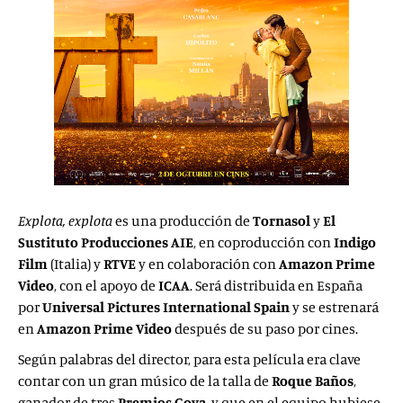
Explota, explota
es una producción de
Tornasol
y
El
Sustituto Producciones AIE
, en coproducción con
Indigo
Film
(Italia) y
RTVE
y en colaboración con
Amazon Prime
Video
, con el apoyo de
ICAA
. Será distribuida en España
por
Universal Pictures International Spain
y se estrenará
en
Amazon Prime Video
después de su paso por cines.
Según palabras del director, para esta película era clave
contar con un gran músico de la talla de
Roque Baños
,
ganador de tres
Premios Goya
, y que en el equipo hubiese