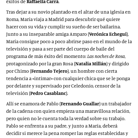
éxitos de
Raffaella Carrà
.
Tras dejar a su novio plantado en el altar de una iglesia en
Roma, María viaja a Madrid para descubrir qué quiere
hacer con su vida y cumplir su sueño de ser bailarina.
Junto a su inseparable amiga Amparo (
Verónica Echegui
),
María consigue poco a poco abrirse paso en el mundo de la
televisión y pasa a ser parte del cuerpo de baile del
programa de más éxito del momento:
Las noches de Rosa
,
protagonizado por la gran Rosa (
Natalia Millán
) y dirigido
por Chimo (
Fernando Tejero
), un hombre con cierta
tendencia a «intimar» con cualquier chica que se le ponga
por delante y supervisado por Celedonio, censor de la
televisión (
Pedro Casablanc
).
Allí se enamora de Pablo (
Fernando Guallar
) un trabajador
de la cadena con quien empieza una maravillosa relación,
pero quien no le cuenta toda la verdad sobre su trabajo.
Pablo se enfrenta a su padre, y junto a María, deberá
decidir si merece la pena romper las reglas establecidas y