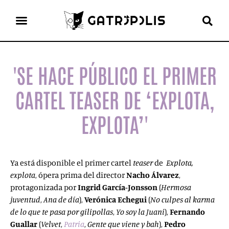
el gato escritor
ver más
'SE HACE PÚBLICO EL PRIMER
CARTEL TEASER DE ‘EXPLOTA,
EXPLOTA’'
Ya está disponible el primer cartel
teaser
de
Explota,
explota
, ópera prima del director
Nacho Álvarez
,
protagonizada por
Ingrid García-Jonsson
(
Hermosa
juventud
,
Ana de día
),
Verónica Echegui
(
No culpes al karma
de lo que te pasa por gilipollas
,
Yo soy la Juani
),
Fernando
Guallar
(
Velvet
,
Patria
,
Gente que viene y bah
),
Pedro