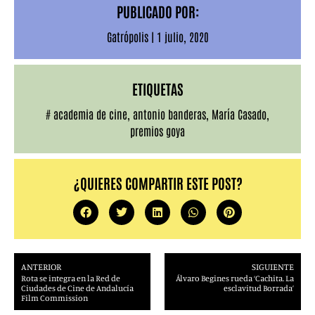
PUBLICADO POR:
Gatrópolis
|
1 julio, 2020
ETIQUETAS
#
academia de cine
,
antonio banderas
,
María Casado
,
premios goya
¿QUIERES COMPARTIR ESTE POST?
ANTERIOR
SIGUIENTE
Rota se integra en la Red de
Álvaro Begines rueda ‘Cachita. La
Ciudades de Cine de Andalucía
esclavitud Borrada’
Film Commission