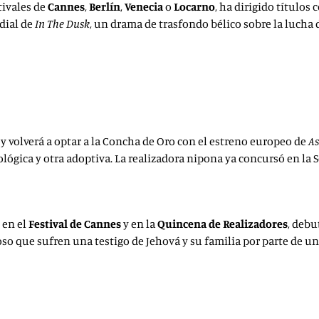
stivales de
Cannes
,
Berlín
,
Venecia
o
Locarno
, ha dirigido títulos
dial de
In The Dusk
, un drama de trasfondo bélico sobre la lucha
, y volverá a optar a la Concha de Oro con el estreno europeo de
As
ógica y otra adoptiva. La realizadora nipona ya concursó en la S
 en el
Festival de Cannes
y en la
Quincena de Realizadores
, debu
so que sufren una testigo de Jehová y su familia por parte de un