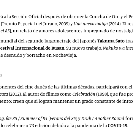
sará a la Sección Oficial después de obtener la Concha de Oro y el
(Premio Especial del Jurado, 2009) y
Una nueva amiga
(2014). El r
el 85
), un relato de amores adolescentes impregnado de nostalg
mundial del segundo largometraje del japonés
Takuma Sato
tra
Festival Internacional de Busan
. Su nuevo trabajo,
Nakuko wa inee
lle desnudo y borracho en Nochevieja.
n
onentes del cine danés de las últimas décadas, participará con e
 caza
(2012). El autor de filmes como
Celebración
(1998), que fue p
nto: creen que si logran mantener un grado constante de intoxic
ng,
Été 85
/
Summer of 85
(
Verano del 85
) y
Druk / Another Round
form
do celebrar su 73 edición debido a la pandemia de la
COVID-19
.