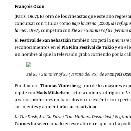
François Ozon
(París, 1967). Es otro de los cineastas que este año regre
concursar con títulos como
Bajo la arena
(2000),
Mi refugio
la mer
, 1997), competirá con
Été 85
/
Summer of 85
(
Verano d
El
Festival de San Sebastián
también acogerá la
premiere
reconocimientos en el
Pia Film Festival de Tokio
y en el
un hombre al que la televisión graba corriendo por la ca
Eté 85
/
Summer of 85
(
Verano del 85
), de
François Ozo
Finalmente,
Thomas Vinterberg
, uno de los mayores exp
repite con
Mads Mikkelsen
, actor a quien ya dirigió en
La
a varios profesores embarcados en un excéntrico experime
sus mentes y aumentarán su creatividad.
In The Dusk
,
Asa Ga Kuru
/
True Mothers, Dasatskisi / Beginni
Cannes
ha seleccionado en este año en el que no ha podi