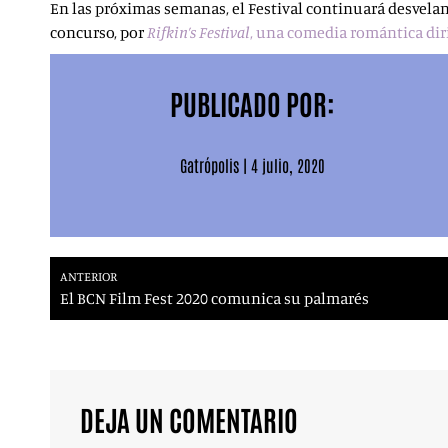
En las próximas semanas, el Festival continuará desveland
concurso, por
Rifkin’s Festival
, una comedia romántica dir
PUBLICADO POR:
Gatrópolis
|
4 julio, 2020
ANTERIOR
El BCN Film Fest 2020 comunica su palmarés
DEJA UN COMENTARIO