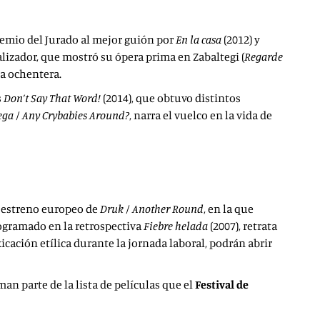
 Premio del Jurado al mejor guión por
En la casa
(2012) y
ealizador, que mostró su ópera prima en Zabaltegi (
Regarde
ia ochentera.
s
Don’t Say That Word!
(2014), que obtuvo distintos
ga / Any Crybabies Around?
, narra el vuelco en la vida de
l estreno europeo de
Druk / Another Round
, en la que
rogramado en la retrospectiva
Fiebre helada
(2007), retrata
ación etílica durante la jornada laboral, podrán abrir
an parte de la lista de películas que el
Festival de