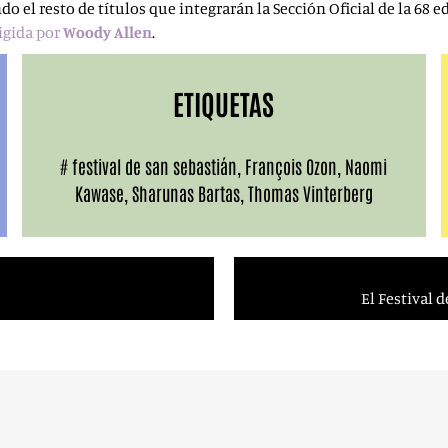
o el resto de títulos que integrarán la Sección Oficial de la 68 e
igida por
Woody Allen
.
ETIQUETAS
#
festival de san sebastián
,
François Ozon
,
Naomi
Kawase
,
Sharunas Bartas
,
Thomas Vinterberg
El Festival 