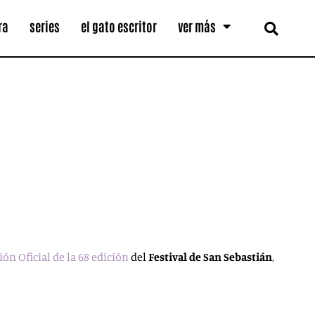
ra
series
el gato escritor
ver más
ión Oficial de la 68 edición
del
Festival de San Sebastián
,