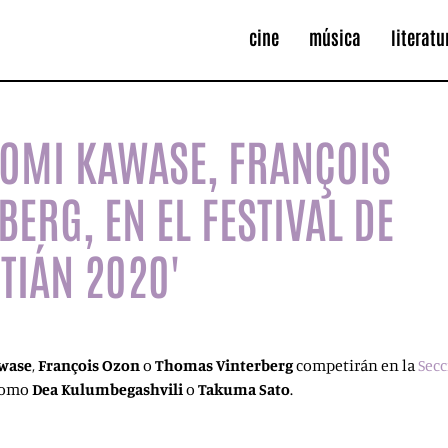
cine
música
literatu
AOMI KAWASE, FRANÇOIS
ERG, EN EL FESTIVAL DE
TIÁN 2020'
wase
,
François Ozon
o
Thomas Vinterberg
competirán en la
Secc
 como
Dea Kulumbegashvili
o
Takuma Sato
.