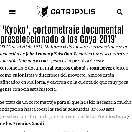
'‘Kyoko’, cortometraje documental
el gato escritor
ver más
preseleccionado a los Goya 2019'
“
El 23 de abril de 1971, Mallorca vivió un suceso extraordinario: la
detención de
John Lennon y Yoko Ono
. El motivo fue el secuestro de
una niña llamada
KYOKO
”
, esta es la premisa de este
cortometraje documental.
Marcos Cabotá
y
Joan Bover
ejercen
como guionistas y directores del proyecto. Ambos están
afincados en Mallorca, y cayeron en la cuenta de que muy poca
gente conocía esta historia.
Se trata de un cortometraje para el que ha sido necesaria mucha
indagación hasta tocar las teclas adecuadas.
KYOKO
está
preseleccionado para la próxima edición de los
Premios Goya
y
de los
Premios Gaudí
.