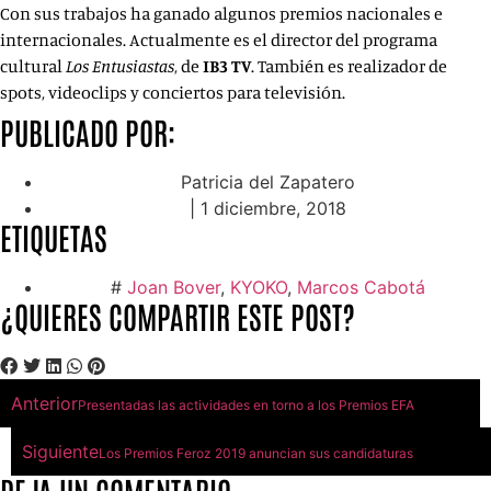
Con sus trabajos ha ganado algunos premios nacionales e
internacionales. Actualmente es el director del programa
cultural
Los Entusiastas
, de
IB3 TV
. También es realizador de
spots, videoclips y conciertos para televisión.
PUBLICADO POR:
Patricia del Zapatero
|
1 diciembre, 2018
ETIQUETAS
#
Joan Bover
,
KYOKO
,
Marcos Cabotá
¿QUIERES COMPARTIR ESTE POST?
Anterior
Presentadas las actividades en torno a los Premios EFA
Siguiente
Los Premios Feroz 2019 anuncian sus candidaturas