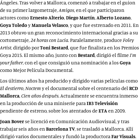
Ángeles. Tras volver a Mallorca, comenzó a trabajar en el guion
de su primer largometraje,
Amigos
, en el que participaron
actores como
Ernesto Alterio
,
Diego Martín
,
Alberto Lozano
,
Goya Toledo
y
Manuela Velasco
, y que fue estrenado en 2011. En
2013 obtuvo un gran reconocimiento internacional gracias a su
cortometraje,
24 horas con Lucía
. Paralelamente, produce
Foley
Artist
, dirigido por
Toni Bestard
, que fue finalista en los Premios
Goya 2015. El mismo año, junto con
Bestard
, dirigió el filme
I’m
your father
, con el que consiguió una nominación a los
Goya
como Mejor Película Documental.
Los últimos años ha producido y dirigido varias películas como
El destierro
,
Noctem
y el documental sobre el centenario del
RCD
Mallorca
,
Cien años después
. Actualmente se encuentra inmerso
en la producción de una miniserie para
IB3 Televisión
pendiente de estreno, sobre los atentados de
ETA
en 2009.
Joan Bover
se licenció en Comunicación Audiovisual, y tras
trabajar seis años en
Barcelona TV
, se trasladó a Mallorca. Allí
dirigió varios documentales y fundó la productora
Far Visuals
.