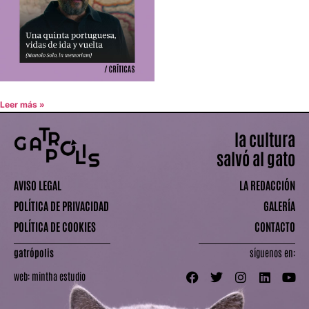
Leer más »
la cultura
salvó al gato
AVISO LEGAL
LA REDACCIÓN
POLÍTICA DE PRIVACIDAD
GALERÍA
POLÍTICA DE COOKIES
CONTACTO
gatrópolis
síguenos en:
web:
mintha estudio