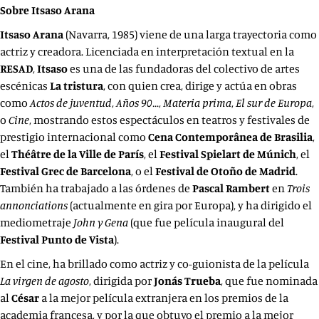
Sobre
Itsaso Arana
Itsaso Arana
(Navarra, 1985) viene de una larga trayectoria como
actriz y creadora. Licenciada en interpretación textual en la
RESAD
,
Itsaso
es una de las fundadoras del colectivo de artes
escénicas
La tristura
, con quien crea, dirige y actúa en obras
como
Actos de juventud
,
Años 90…
,
Materia prima
,
El sur de Europa
,
o
Cine
, mostrando estos espectáculos en teatros y festivales de
prestigio internacional como
Cena Contemporânea de Brasilia
,
el
Théâtre de la Ville de París
, el
Festival Spielart de Múnich
, el
Festival Grec de Barcelona
, o el
Festival de Otoño de Madrid
.
También ha trabajado a las órdenes de
Pascal Rambert
en
Trois
annonciations
(actualmente en gira por Europa), y ha dirigido el
mediometraje
John y Gena
(que fue película inaugural del
Festival Punto de Vista
).
En el cine, ha brillado como actriz y co-guionista de la película
La virgen de agosto
, dirigida por
Jonás Trueba
, que fue nominada
al
César
a la mejor película extranjera en los premios de la
academia francesa, y por la que obtuvo el premio a la mejor