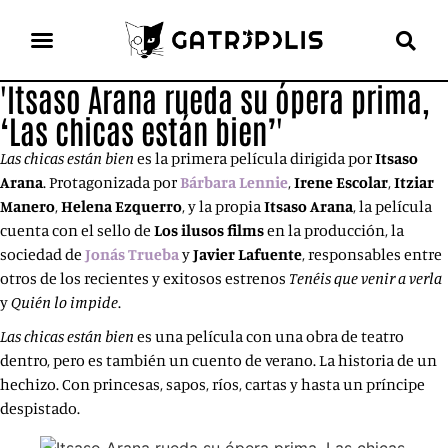
'Itsaso Arana rueda su ópera prima,
el gato escritor
ver más
‘Las chicas están bien’'
Las chicas están bien
es la primera película dirigida por
Itsaso
Arana
. Protagonizada por
Bárbara Lennie
,
Irene Escolar
,
Itziar
Manero
,
Helena Ezquerro
, y la propia
Itsaso
Arana
, la película
cuenta con el sello de
Los ilusos films
en la producción, la
sociedad de
Jonás
Trueba
y
Javier Lafuente
, responsables entre
otros de los recientes y exitosos estrenos
Tenéis que venir a verla
y
Quién lo impide
.
Las chicas están bien
es una película con una obra de teatro
dentro, pero es también un cuento de verano. La historia de un
hechizo. Con princesas, sapos, ríos, cartas y hasta un príncipe
despistado.