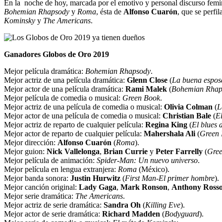
En la noche de hoy, marcada por el emotivo y personal discurso femin
Bohemian Rhapsody
y
Roma
, ésta de
Alfonso Cuarón
, que se perfi
Kominsky
y
The
Americans
.
Ganadores Globos de Oro 2019
Mejor película dramática:
Bohemian Rhapsody
.
Mejor actriz de una película dramática:
Glenn
Close
(
La buena espos
Mejor actor de una película dramática:
Rami Malek
(
Bohemian Rhap
Mejor película de comedia o musical:
Green Book
.
Mejor actriz de una película de comedia o musical:
Olivia Colman
(
L
Mejor actor de una película de comedia o musical:
Christian Bale
(
El
Mejor actriz de reparto de cualquier película:
Regina King
(
El blues 
Mejor actor de reparto de cualquier película:
Mahershala Ali
(
Green
Mejor dirección:
Alfonso Cuarón
(
Roma
).
Mejor guion:
Nick Vallelonga
,
Brian Currie
y
Peter Farrelly
(
Gre
Mejor película de animación:
Spider-Man: Un
nuevo universo
.
Mejor película en lengua extranjera:
Roma
(México).
Mejor banda sonora:
Justin Hurwitz
(
First Man-El primer hombre
).
Mejor canción original:
Lady Gaga
,
Mark Ronson
,
Anthony Ross
Mejor serie dramática:
The Americans
.
Mejor actriz de serie dramática:
Sandra Oh
(
Killing
Eve
).
Mejor actor de serie dramática:
Richard Madden
(
Bodyguard
).