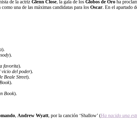
ista de la actriz
Glenn Close
, la gala de los
Globos de Oro
ha proclam
la como una de las máximas candidatas para los
Oscar
. En el apartado d
a
).
sody
).
a favorita
).
 vicio del poder
).
de Beale Street
).
 Book
).
en Book
).
omando
,
Andrew Wyatt
, por la canción ‘Shallow’ (
Ha nacido una estr