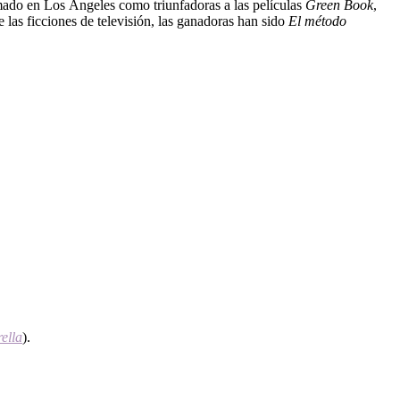
ado en Los Ángeles como triunfadoras a las películas
Green Book
,
e las ficciones de televisión, las ganadoras han sido
El método
ella
).