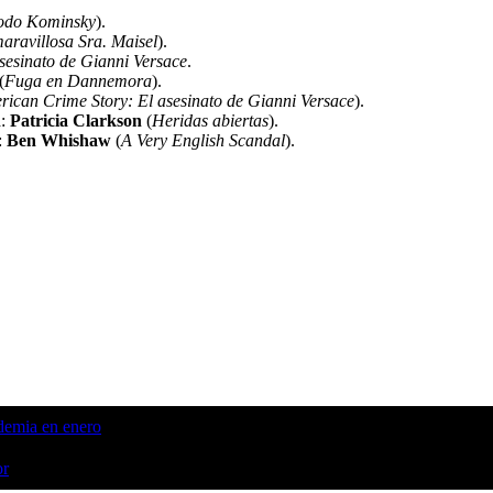
odo Kominsky
).
aravillosa Sra. Maisel
).
sesinato de Gianni Versace
.
(
Fuga en Dannemora
).
ican Crime Story: El asesinato
de Gianni Versace
).
a:
Patricia Clarkson
(
Heridas
abiertas
).
:
Ben Whishaw
(
A Very
English Scandal
).
demia en enero
or