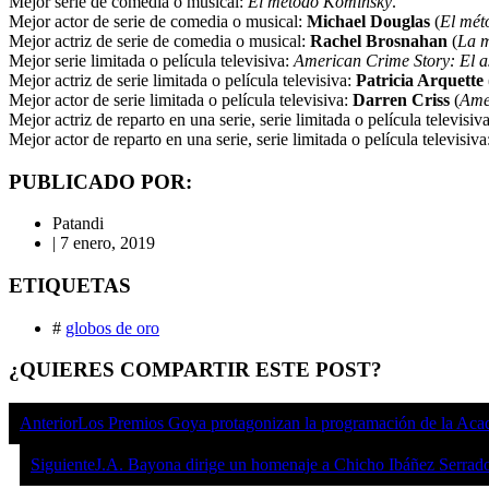
Mejor serie de comedia o musical:
El método
Kominsky
.
Mejor actor de serie de comedia o musical:
Michael Douglas
(
El mét
Mejor actriz de serie de comedia o musical:
Rachel
Brosnahan
(
La m
Mejor serie limitada o película televisiva:
American Crime Story: El a
Mejor actriz de serie limitada o película televisiva:
Patricia Arquette
Mejor actor de serie limitada o película televisiva:
Darren Criss
(
Amer
Mejor actriz de reparto en una serie, serie limitada o película televisiv
Mejor actor de reparto en una serie, serie limitada o película televisiva
PUBLICADO POR:
Patandi
|
7 enero, 2019
ETIQUETAS
#
globos de oro
¿QUIERES COMPARTIR ESTE POST?
Anterior
Los Premios Goya protagonizan la programación de la Aca
Siguiente
J.A. Bayona dirige un homenaje a Chicho Ibáñez Serrad