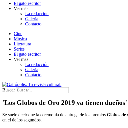
El gato escritor
Ver más
La redacción
Galería
Contacto
Cine
Música
Literatura
Series
El gato escritor
Ver más
La redacción
Galería
Contacto
Buscar
'Los Globos de Oro 2019 ya tienen dueños'
Se suele decir que la ceremonia de entrega de los premios
Globos de
en el de los segundos.