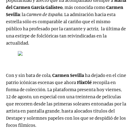
popularidad y afecto que ha acompañado siempre a
María
del Carmen García Galisteo
, más conocida como
Carmen
Sevilla
: la
Carmen de España
. La admiración hacia esta
estrella sólo es comparable al cariño que el mismo
público ha profesado por la cantante y actriz, la última de
una estirpe de folclóricas tan reivindicadas en la
actualidad.
Con y sin bata de cola,
Carmen Sevilla
ha dejado en el cine
patrio icónicas escenas que ahora
FlixOlé
recopila en
forma de colección. La plataforma presenta hoy viernes,
12 de agosto, un especial con una treintena de películas
que recorren desde las primeras soleares entonadas por la
artista en pantalla grande, hasta alocados títulos del
Destape y solemnes papeles con los que se despidió de los
focos fílmicos.