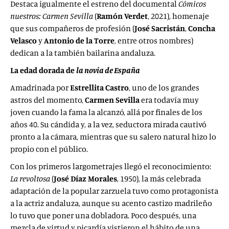
Destaca igualmente el estreno del documental
Cómicos
nuestros: Carmen Sevilla
(
Ramón Verdet
, 2021), homenaje
que sus compañeros de profesión (
José Sacristán
,
Concha
Velasco
y
Antonio de la Torre
, entre otros nombres)
dedican a la también bailarina andaluza.
La edad dorada de
la novia de España
Amadrinada por
Estrellita Castro
, uno de los grandes
astros del momento,
Carmen Sevilla
era todavía muy
joven cuando la fama la alcanzó, allá por finales de los
años 40. Su cándida y, a la vez, seductora mirada cautivó
pronto a la cámara, mientras que su salero natural hizo lo
propio con el público.
Con los primeros largometrajes llegó el reconocimiento:
La revoltosa
(
José Díaz Morales
, 1950), la más celebrada
adaptación de la popular zarzuela tuvo como protagonista
a la actriz andaluza, aunque su acento castizo madrileño
lo tuvo que poner una dobladora. Poco después, una
mezcla de virtud y picardía vistieron el hábito de una