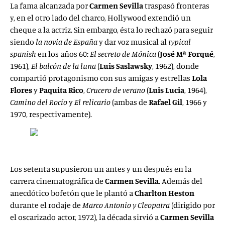
La fama alcanzada por
Carmen Sevilla
traspasó fronteras
y, en el otro lado del charco, Hollywood extendió un
cheque a la actriz. Sin embargo, ésta lo rechazó para seguir
siendo
la novia de España
y dar voz musical al
typical
spanish
en los años 60:
El secreto de Mónica
(
José Mª Forqué
,
1961),
El balcón de la luna
(
Luis Saslawsky
, 1962), donde
compartió protagonismo con sus amigas y estrellas
Lola
Flores
y
Paquita Rico
,
Crucero de verano
(
Luis Lucia
, 1964),
Camino del Rocío
y
El relicario
(ambas de
Rafael Gil
, 1966 y
1970, respectivamente).
Los setenta supusieron un antes y un después en la
carrera cinematográfica de
Carmen Sevilla
. Además del
anecdótico bofetón que le plantó a
Charlton Heston
durante el rodaje de
Marco Antonio y Cleopatra
(dirigido por
el oscarizado actor, 1972), la década sirvió a
Carmen Sevilla