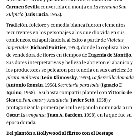
Carmen Sevilla
convertida en monja en
La hermana San
Sulpicio
(
Luis Lucia
, 1952).
Tradición, folclore y comedia blanca fueron elementos
recurrentes en los personajes a los que dio vida en sus
comienzos, catapultándola al éxito a partir de
Violetas
imperiales
(
Richard Poittier
, 1952), donde la coplista hizo
de vendedora de flores en tiempos de
Eugenia de Montijo
.
Sus dotes interpretativas y belleza le abrieron el abanico y
los productores se pelearon por tenerla en sus carteles:
La
pícara molinera
(
León Klimovsky
, 1955),
La fierecilla domada
(
Antonio Román
, 1956),
Secretaria para todo
(
Ignacio F.
Iquino
, 1958)… Así hasta compartir plantel con
Vittorio de
Sica
en
Pan, amor y Andalucía
(
Javier Setó
, 1958) y
protagonizar la primera película española nominada a un
Oscar
:
La venganza
(
Juan A. Bardem
, 1958), en la que fue su
época dorada.
Del plantón a Hollywood al flirteo con el Destape