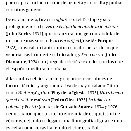
para dejar a un lado el cine de peineta y mantilla y probar
con otros géneros.
De esta manera, tuvo un
affaire
con el Destape y sus
prolegómenos a través de
El apartamento de la tentación
(
Julio Buchs
, 1971), que relanzó su imagen dotándola de
un toque más sensual;
La cera virgen
(
José Mª Forqué
,
1972), musical un tanto erótico que dio pistas de lo que
vendría tras la muerte del dictador; y
Sex o no sex
(
Julio
Diamante
, 1974), un juego de clichés sexuales con los que
el español medio sólo soñaba.
A las cintas del Destape hay que unir otros filmes de
factura técnica y argumentativa de mayor calado. Títulos
como
Nadie oyó gritar
(
Eloy de la Iglesia
, 1973),
No es bueno
que el hombre esté solo
(
Pedro Olea
, 1973),
La loba y la
paloma
y
Beatriz
(ambas de
Gonzalo Suárez
, 1974 y 1976)
demostraron que su arte no entendía de etiquetas ni de
géneros, dejando de legado una filmografía digna de una
estrella como pocas ha tenido el cine español.